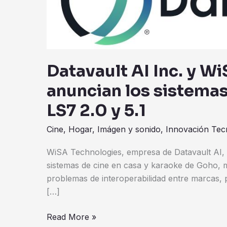
Technologies
anuncian
los
sistemas
de
Datavault AI Inc. y W
cine
anuncian los sistemas
en
casa
LS7 2.0 y 5.1
Goho
Cine
,
Hogar
,
Imágen y sonido
,
Innovación Tec
LS7
2.0
WiSA Technologies, empresa de Datavault AI, 
y
sistemas de cine en casa y karaoke de Goho, 
5.1
problemas de interoperabilidad entre marcas, 
[…]
Read More »