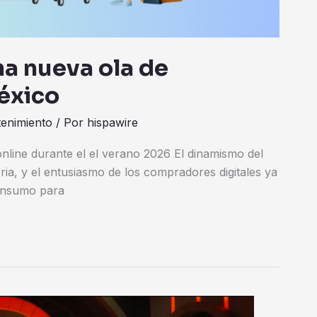
na nueva ola de
éxico
tenimiento
/ Por
hispawire
nline durante el el verano 2026 El dinamismo del
ria, y el entusiasmo de los compradores digitales ya
consumo para