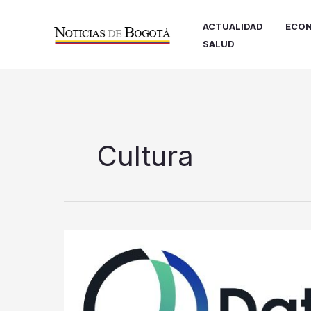
Ir
al
ACTUALIDAD
ECON
contenido
SALUD
Cultura
Datavault
AI
Inc.
y
WiSA