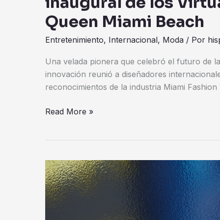
inaugural de los Virt
Queen Miami Beach
Entretenimiento
,
Internacional
,
Moda
/ Por
his
Una velada pionera que celebró el futuro de la 
innovación reunió a diseñadores internacional
reconocimientos de la industria Miami Fashi
Read More »
Latino
Talent
Agency
firma
al