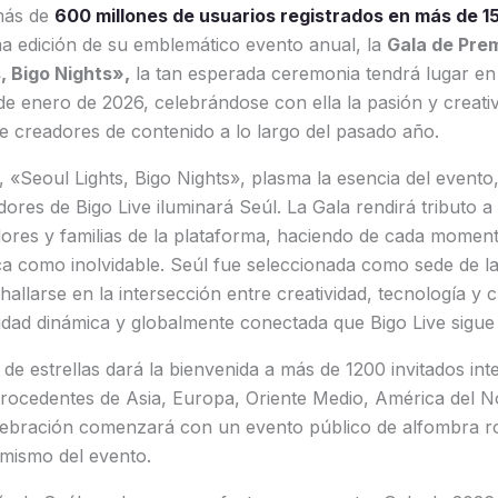
más de
600 millones de usuarios registrados en más de 1
ma edición de su emblemático evento anual, la
Gala de Prem
, Bigo Nights»,
la tan esperada ceremonia tendrá lugar en
 de enero de 2026, celebrándose con ella la pasión y creati
e creadores de contenido a lo largo del pasado año.
, «Seoul Lights, Bigo Nights», plasma la esencia del evento,
ores de Bigo Live iluminará Seúl. La Gala rendirá tributo a 
dores y familias de la plataforma, haciendo de cada momen
ca como inolvidable. Seúl fue seleccionada como sede de l
hallarse en la intersección entre creatividad, tecnología y c
nidad dinámica y globalmente conectada que Bigo Live sigu
 de estrellas dará la bienvenida a más de 1200 invitados int
procedentes de Asia, Europa, Oriente Medio, América del No
lebración comenzará con un evento público de alfombra r
amismo del evento.