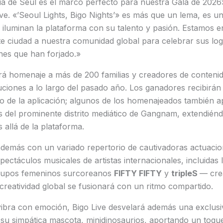
ía de Seúl es el marco perfecto para nuestra Gala de 2026
ve. «’Seoul Lights, Bigo Nights’» es más que un lema, es u
iluminan la plataforma con su talento y pasión. Estamos e
e ciudad a nuestra comunidad global para celebrar sus log
es que han forjado.»
rá homenaje a más de 200 familias y creadores de conteni
ciones a lo largo del pasado año. Los ganadores recibirán
 de la aplicación; algunos de los homenajeados también a
ales del prominente distrito mediático de Gangnam, extendiénd
allá de la plataforma.
además con un variado repertorio de cautivadoras actuaci
pectáculos musicales de artistas internacionales, incluidas 
grupos femeninos surcoreanos
FIFTY FIFTY
y
tripleS
— cre
creatividad global se fusionará con un ritmo compartido.
vibra con emoción, Bigo Live desvelará además una exclusi
 su simpática mascota, minidinosaurios, aportando un toqu