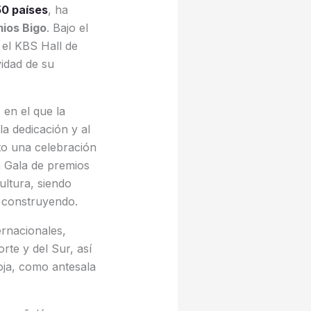
50 países
, ha
ios Bigo
. Bajo el
 el KBS Hall de
vidad de su
 en el que la
la dedicación y al
to una celebración
a Gala de premios
ultura, siendo
e construyendo.
ernacionales,
rte y del Sur, así
oja, como antesala