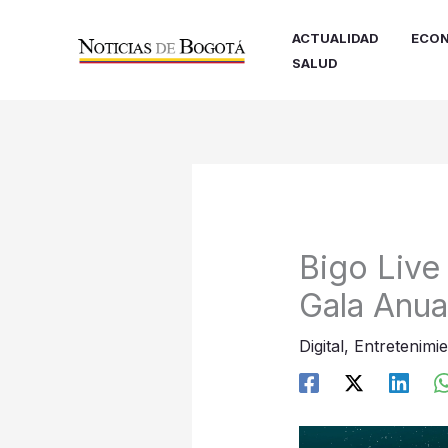
Ir
al
ACTUALIDAD
ECON
contenido
SALUD
Bigo Live
Gala Anua
Digital
,
Entretenimi