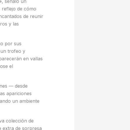
», señaló un
n reflejo de cómo
ncantados de reunir
ros y las
do por sus
 un trofeo y
parecerán en vallas
ose el
ones — desde
las apariciones
ando un ambiente
va colección de
e extra de sorpresa