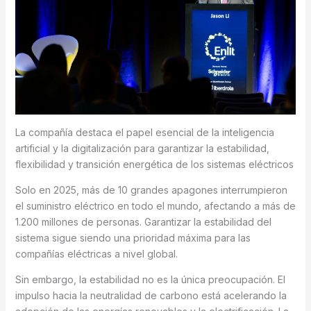
La compañía destaca el papel esencial de la inteligencia
artificial y la digitalización para garantizar la estabilidad,
flexibilidad y transición energética de los sistemas eléctricos
Solo en 2025, más de 10 grandes apagones interrumpieron
el suministro eléctrico en todo el mundo, afectando a más de
1.200 millones de personas. Garantizar la estabilidad del
sistema sigue siendo una prioridad máxima para las
compañías eléctricas a nivel global.
Sin embargo, la estabilidad no es la única preocupación. El
impulso hacia la neutralidad de carbono está acelerando la