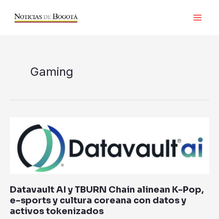
Ir
al
contenido
Gaming
Datavault
AI
y
TBURN
Chain
alinean
Datavault AI y TBURN Chain alinean K-Pop,
K-
e-sports y cultura coreana con datos y
Pop,
activos tokenizados
e-