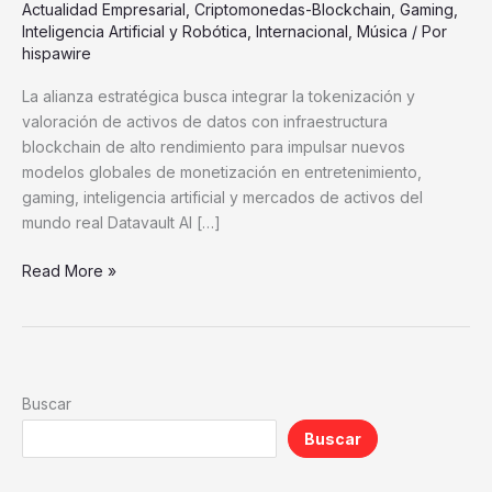
Actualidad Empresarial
,
Criptomonedas-Blockchain
,
Gaming
,
sports
Inteligencia Artificial y Robótica
,
Internacional
,
Música
/ Por
y
hispawire
cultura
coreana
La alianza estratégica busca integrar la tokenización y
con
valoración de activos de datos con infraestructura
datos
blockchain de alto rendimiento para impulsar nuevos
y
modelos globales de monetización en entretenimiento,
activos
gaming, inteligencia artificial y mercados de activos del
tokenizados
mundo real Datavault AI […]
Read More »
Buscar
Buscar