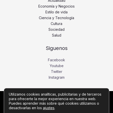
Actualidad
Economía y Negocios
Estilo de vida
Ciencia y Tecnología
Cultura
Sociedad
Salud
Siguenos
Facebook
Youtube
Twitter
Instagram
Utilizamos cookies analíticas, publicitarias y de terceros
para ofrecerte la mejor experiencia en nuestra web.
Copyright © Todos los derechos reservados -
Puedes aprender más sobre qué cookies utilizamos o
noticiasdebogota.com
desactivarlas en los
ajustes
.