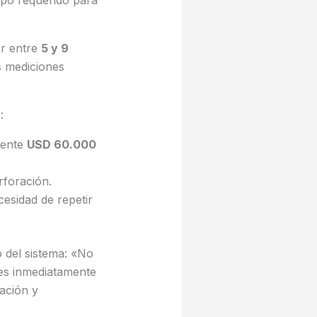
mpo requerido para
ir entre
5 y 9
s mediciones
:
mente
USD 60.000
rforación.
esidad de repetir
o del sistema: «No
les inmediatamente
ración y