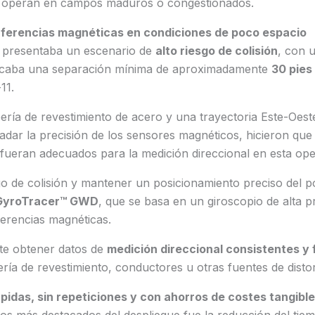
e operan en campos maduros o congestionados.
erferencias magnéticas en condiciones de poco espacio
 presentaba un escenario de
alto riesgo de colisión
, con u
ndicaba una separación mínima de aproximadamente
30 pies
11.
ería de revestimiento de acero y una trayectoria Este-Oest
adar la precisión de los sensores magnéticos, hicieron qu
fueran adecuados para la medición direccional en esta ope
sgo de colisión y mantener un posicionamiento preciso del 
GyroTracer™ GWD
, que se basa en un giroscopio de alta 
rferencias magnéticas.
te obtener datos de
medición direccional consistentes y 
ería de revestimiento, conductores u otras fuentes de disto
idas, sin repeticiones y con ahorros de costes tangibl