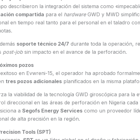
po describieron la integración del sistema como «impecabl
cación compartida
para el
hardware
GWD y MWD simplificó
onal en tiempo real tanto para el personal en el taladro c
otas.
además
soporte técnico 24/7
durante toda la operación, re
os
post-job
sin impacto en el avance de la perforación.
róximos pozos
exitoso en Evwreni-15, el operador ha aprobado formalmen
en
tres pozos adicionales
planificados en la misma plataf
rza la viabilidad de la tecnología GWD giroscópica para la e
trol direccional en las áreas de perforación en Nigeria cad
osiciona a
Segofs Energy Services
como un proveedor líde
nal de alta precisión en la región.
recision Tools (SPT)