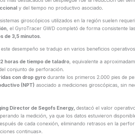
os más destacados del despliegue fue la reducción del tie
ccional
y del tiempo no productivo asociado.
sistemas giroscópicos utilizados en la región suelen requer
ión
, el GyroTracer GWD completó de forma consistente la
s de 3,5 minutos
.
este desempeño se tradujo en varios beneficios operativos
2 horas de tiempo de taladro
, equivalente a aproximada
del conjunto de perforación.
ridas con drop gyro
durante los primeros 2.000 pies de pe
oductivo (NPT)
asociado a mediciones giroscópicas, sin nec
ing Director de Segofs Energy,
destacó el valor operativ
perando la medición, ya que los datos estuvieron disponib
jo después de cada conexión, eliminando retrasos en la perfo
ciones continuas».