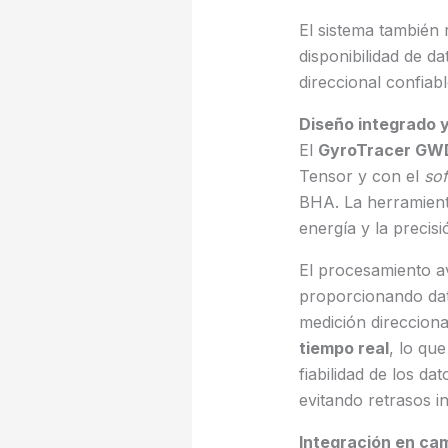
El sistema también 
disponibilidad de d
direccional confiab
Diseño integrado y
El
GyroTracer GW
Tensor y con el
so
BHA. La herramient
energía y la precisi
El procesamiento av
proporcionando dat
medición direccion
tiempo real
, lo qu
fiabilidad de los da
evitando retrasos i
Integración en ca