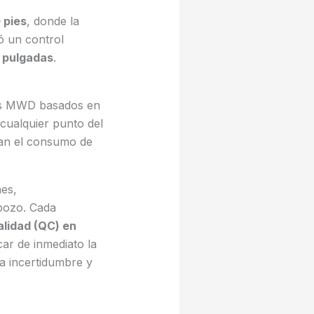
 pies
, donde la
ó un control
 pulgadas
.
mas MWD basados en
 cualquier punto del
ran el consumo de
nes,
 pozo. Cada
alidad (QC) en
car de inmediato la
la incertidumbre y