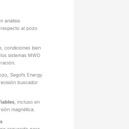
n análisis
respecto al pozo
e, condiciones bien
e los sistemas MWD
ración.
pozo, Segofs Energy
precisión buscador
fiables
, incluso en
rsión magnética.
es