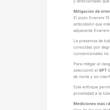
y direccionales qu
Mitigación de int
El pozo Evwreni-15
anticolisión que i
adyacente Evwreni-
La presencia de tub
conocidas por degr
convencionales no 
Para mitigar el rie
seleccionó el
SPT 
de norte y sin inte
Este enfoque permi
proximidad a la tub
Mediciones más ráp