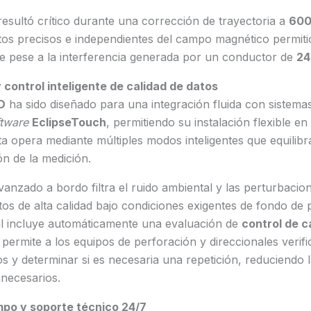
resultó crítico durante una corrección de trayectoria a
600
atos precisos e independientes del campo magnético permiti
le pese a la interferencia generada por un conductor de
24
 control inteligente de calidad de datos
D
ha sido diseñado para una integración fluida con siste
ftware
EclipseTouch
, permitiendo su instalación flexible en
a opera mediante múltiples modos inteligentes que equilib
ón de la medición.
anzado a bordo filtra el ruido ambiental y las perturbacio
os de alta calidad bajo condiciones exigentes de fondo de
al incluye automáticamente una evaluación de
control de c
e permite a los equipos de perforación y direccionales verifi
tos y determinar si es necesaria una repetición, reduciendo 
nnecesarios.
mpo y soporte técnico 24/7