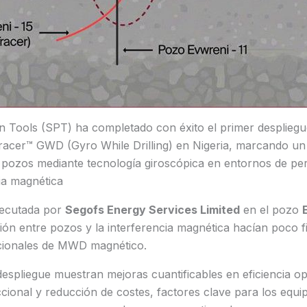
n Tools (SPT) ha completado con éxito el primer desplieg
acer™ GWD (Gyro While Drilling) en Nigeria, marcando un h
 pozos mediante tecnología giroscópica en entornos de pe
ia magnética
jecutada por
Segofs Energy Services Limited
en el pozo
ión entre pozos y la interferencia magnética hacían poco fi
cionales de MWD magnético.
despliegue muestran mejoras cuantificables en eficiencia op
ccional y reducción de costes, factores clave para los equi