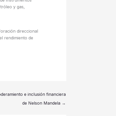
n de instrumentos
tróleo y gas,
foración direccional
el rendimiento de
eramiento e inclusión financiera
de Nelson Mandela
→