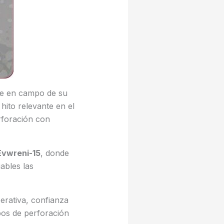
ue en campo de su
ito relevante en el
rforación con
Evwreni-15
, donde
ables las
erativa, confianza
pos de perforación