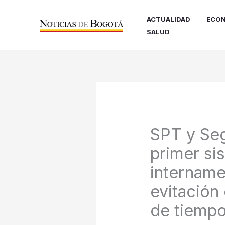
Ir
al
ACTUALIDAD
ECON
contenido
SALUD
SPT y Seg
primer si
intername
evitación 
de tiempo