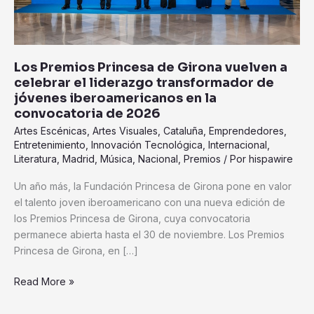
liderazgo
transformador
de
jóvenes
Los Premios Princesa de Girona vuelven a
iberoamericanos
celebrar el liderazgo transformador de
en
jóvenes iberoamericanos en la
la
convocatoria de 2026
convocatoria
Artes Escénicas
,
Artes Visuales
,
Cataluña
,
Emprendedores
,
de
Entretenimiento
,
Innovación Tecnológica
,
Internacional
,
2026
Literatura
,
Madrid
,
Música
,
Nacional
,
Premios
/ Por
hispawire
Un año más, la Fundación Princesa de Girona pone en valor
el talento joven iberoamericano con una nueva edición de
los Premios Princesa de Girona, cuya convocatoria
permanece abierta hasta el 30 de noviembre. Los Premios
Princesa de Girona, en […]
Read More »