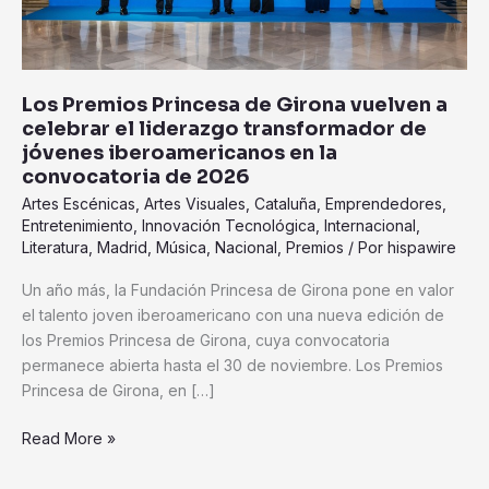
liderazgo
transformador
de
jóvenes
Los Premios Princesa de Girona vuelven a
iberoamericanos
celebrar el liderazgo transformador de
en
jóvenes iberoamericanos en la
la
convocatoria de 2026
convocatoria
Artes Escénicas
,
Artes Visuales
,
Cataluña
,
Emprendedores
,
de
Entretenimiento
,
Innovación Tecnológica
,
Internacional
,
2026
Literatura
,
Madrid
,
Música
,
Nacional
,
Premios
/ Por
hispawire
Un año más, la Fundación Princesa de Girona pone en valor
el talento joven iberoamericano con una nueva edición de
los Premios Princesa de Girona, cuya convocatoria
permanece abierta hasta el 30 de noviembre. Los Premios
Princesa de Girona, en […]
Read More »