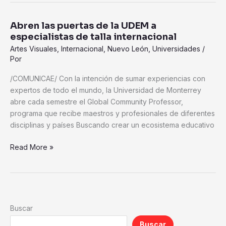
Abren las puertas de la UDEM a
Abren
especialistas de talla internacional
las
puertas
Artes Visuales
,
Internacional
,
Nuevo León
,
Universidades
/
Por
de
la
/COMUNICAE/ Con la intención de sumar experiencias con
UDEM
expertos de todo el mundo, la Universidad de Monterrey
a
abre cada semestre el Global Community Professor,
especialistas
programa que recibe maestros y profesionales de diferentes
de
disciplinas y países Buscando crear un ecosistema educativo
talla
internacional
Read More »
Buscar
Buscar