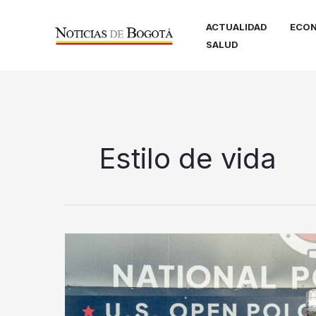
Ir
al
ACTUALIDAD
ECON
contenido
SALUD
Estilo de vida
La
prestigiosa
final
del
U.S.