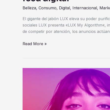
Belleza
,
Consumo
,
Digital
,
Internacional
,
Marke
El gigante del jabón LUX eleva su poder purific
sociales LUX presenta «LUX My Algorithm«, inic
de competir por atención, los anuncios actúa
Read More »
LUX
presenta
«Chin
Up»
para
desafiar
el