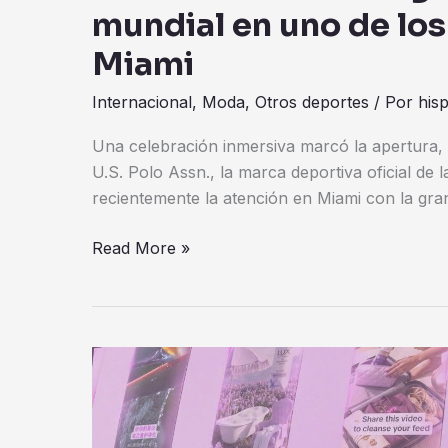
mundial en uno de los
Miami
Internacional
,
Moda
,
Otros deportes
/ Por
his
Una celebración inmersiva marcó la apertura, 
U.S. Polo Assn., la marca deportiva oficial de
recientemente la atención en Miami con la gra
Read More »
LUX
transforma
sus
anuncios