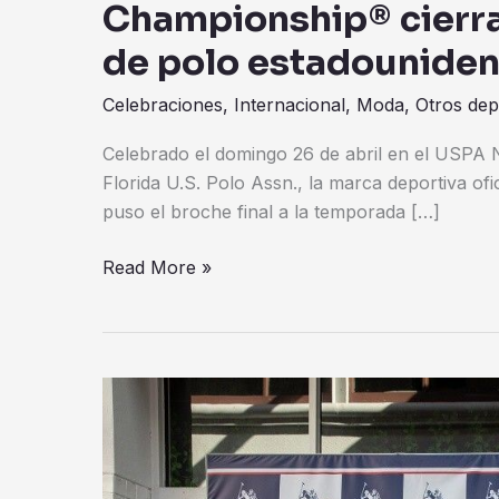
Championship® cierr
de polo estadounide
Celebraciones
,
Internacional
,
Moda
,
Otros dep
Celebrado el domingo 26 de abril en el USPA 
Florida U.S. Polo Assn., la marca deportiva ofi
puso el broche final a la temporada […]
Read More »
U.S.
Polo
Assn.
inaugura