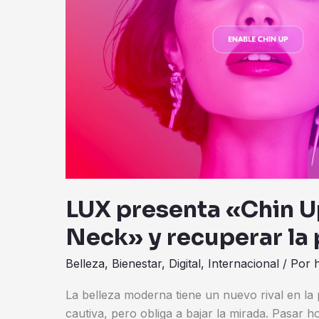
«Text
Neck»
y
recuperar
la
postura
de
protagonista
LUX presenta «Chin Up
Neck» y recuperar la
Belleza
,
Bienestar
,
Digital
,
Internacional
/ Por
La belleza moderna tiene un nuevo rival en la pa
cautiva, pero obliga a bajar la mirada. Pasar 