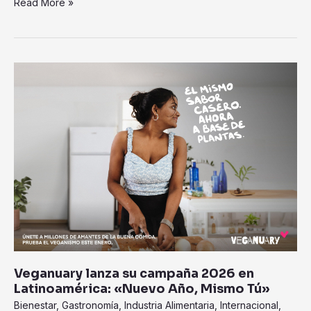
Read More »
Veganuary
lanza
su
campaña
2026
en
Latinoamérica:
«Nuevo
Año,
Mismo
Tú»
Veganuary lanza su campaña 2026 en
Latinoamérica: «Nuevo Año, Mismo Tú»
Bienestar
,
Gastronomía
,
Industria Alimentaria
,
Internacional
,