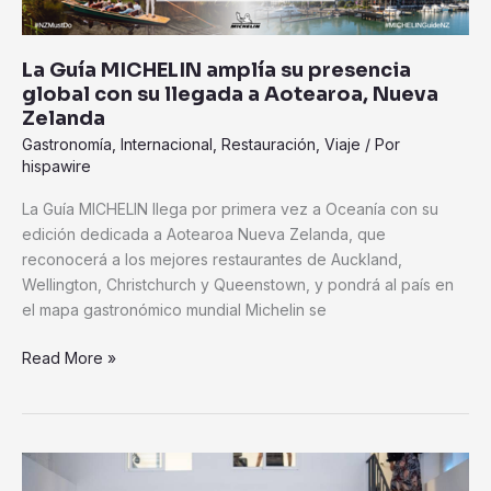
llegada
a
La Guía MICHELIN amplía su presencia
Aotearoa,
global con su llegada a Aotearoa, Nueva
Nueva
Zelanda
Zelanda
Gastronomía
,
Internacional
,
Restauración
,
Viaje
/ Por
hispawire
La Guía MICHELIN llega por primera vez a Oceanía con su
edición dedicada a Aotearoa Nueva Zelanda, que
reconocerá a los mejores restaurantes de Auckland,
Wellington, Christchurch y Queenstown, y pondrá al país en
el mapa gastronómico mundial Michelin se
Read More »
Portugal
lidera