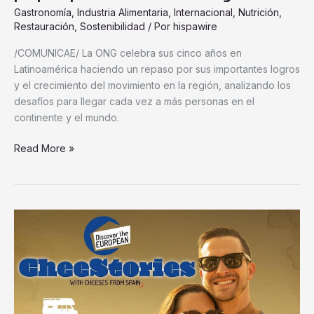
Gastronomía
,
Industria Alimentaria
,
Internacional
,
Nutrición
,
Restauración
,
Sostenibilidad
/ Por
hispawire
/COMUNICAE/ La ONG celebra sus cinco años en
Latinoamérica haciendo un repaso por sus importantes logros
y el crecimiento del movimiento en la región, analizando los
desafíos para llegar cada vez a más personas en el
continente y el mundo.
Read More »
InLac:
«The
Canary
and
Balearic
Islands
stand