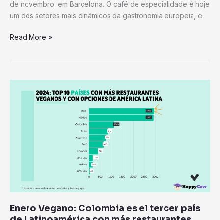
de novembro, em Barcelona. O café de especialidade é hoje
um dos setores mais dinâmicos da gastronomia europeia, e
Read More »
Enero
Vegano:
Colombia
es
el
tercer
país
de
Latinoamérica
con
más
Enero Vegano: Colombia es el tercer país
restaurantes
de Latinoamérica con más restaurantes