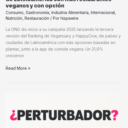
veganos
veganos y con opción
y
Consumo
,
Gastronomía
,
Industria Alimentaria
,
Internacional
,
con
Nutrición
,
Restauración
/ Por
hispawire
opción
La ONG dio inicio a su campaña 2025 lanzando la tercera
versión del Ranking de Veganuary y HappyCow, de países y
ciudades de Latinoamérica con más opciones basadas en
plantas, junto a la app de comida vegana. Un 21,6%
crecieron
Read More »
Veganuary
lanza
su
campaña
2025