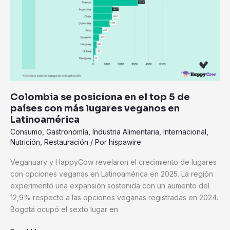
en
el
top
5
de
países
con
más
Colombia se posiciona en el top 5 de
lugares
países con más lugares veganos en
veganos
Latinoamérica
en
Consumo
,
Gastronomía
,
Industria Alimentaria
,
Internacional
,
Latinoamérica
Nutrición
,
Restauración
/ Por
hispawire
Veganuary y HappyCow revelaron el crecimiento de lugares
con opciones veganas en Latinoamérica en 2025. La región
experimentó una expansión sostenida con un aumento del
12,9% respecto a las opciones veganas registradas en 2024.
Bogotá ocupó el sexto lugar en