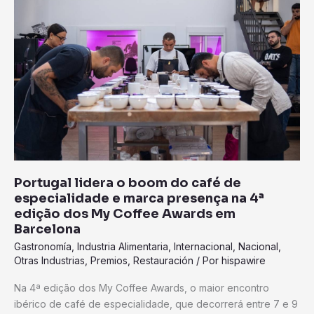
o
boom
do
café
de
especialidade
e
marca
presença
na
4ª
Portugal lidera o boom do café de
edição
especialidade e marca presença na 4ª
dos
edição dos My Coffee Awards em
My
Barcelona
Coffee
Gastronomía
,
Industria Alimentaria
,
Internacional
,
Nacional
,
Awards
Otras Industrias
,
Premios
,
Restauración
/ Por
hispawire
em
Na 4ª edição dos My Coffee Awards, o maior encontro
Barcelona
ibérico de café de especialidade, que decorrerá entre 7 e 9