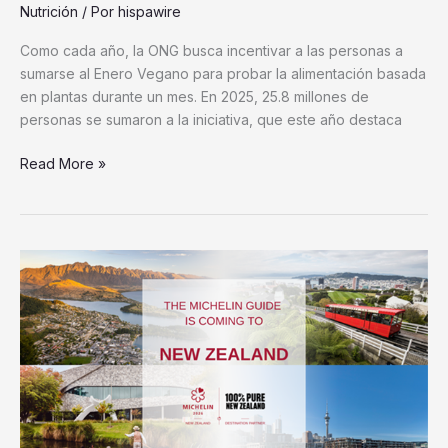
Nutrición
/ Por
hispawire
Como cada año, la ONG busca incentivar a las personas a
sumarse al Enero Vegano para probar la alimentación basada
en plantas durante un mes. En 2025, 25.8 millones de
personas se sumaron a la iniciativa, que este año destaca
Read More »
La
Guía
MICHELIN
amplía
su
presencia
global
con
su