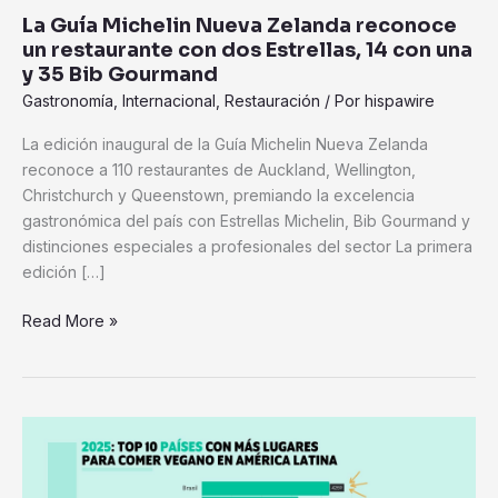
dos
La Guía Michelin Nueva Zelanda reconoce
Estrellas,
un restaurante con dos Estrellas, 14 con una
14
y 35 Bib Gourmand
con
Gastronomía
,
Internacional
,
Restauración
/ Por
hispawire
una
y
La edición inaugural de la Guía Michelin Nueva Zelanda
35
reconoce a 110 restaurantes de Auckland, Wellington,
Bib
Christchurch y Queenstown, premiando la excelencia
Gourmand
gastronómica del país con Estrellas Michelin, Bib Gourmand y
distinciones especiales a profesionales del sector La primera
edición […]
Read More »
Colombia
se
posiciona