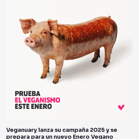
y
se
prepara
para
un
nuevo
Enero
Vegano
Veganuary lanza su campaña 2025 y se
prepara para un nuevo Enero Vegano