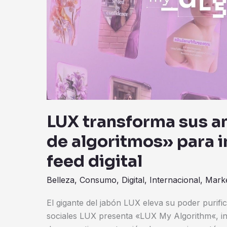
influenciar
y
renovar
el
feed
digital
LUX transforma sus a
de algoritmos» para in
feed digital
Belleza
,
Consumo
,
Digital
,
Internacional
,
Marke
El gigante del jabón LUX eleva su poder purific
sociales LUX presenta «LUX My Algorithm«, inic