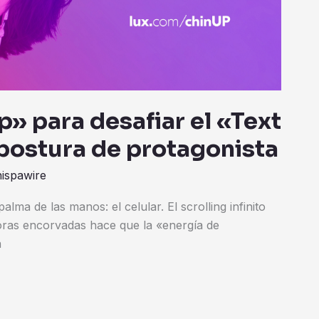
» para desafiar el «Text
 postura de protagonista
hispawire
lma de las manos: el celular. El scrolling infinito
horas encorvadas hace que la «energía de
a