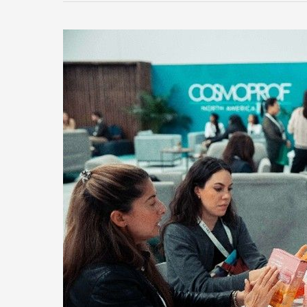
Cosmoprof
North
America
Miami
regresa
para
su
tercera
edición
del
27
al
29
de
enero
de