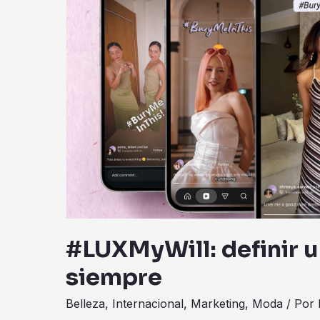
para
siempre
#LUXMyWill: definir u
siempre
Belleza
,
Internacional
,
Marketing
,
Moda
/ Por