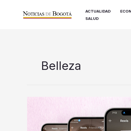
Ir
al
ACTUALIDAD
ECON
contenido
SALUD
Belleza
#LUXMyWill:
definir
un
estilo
propio