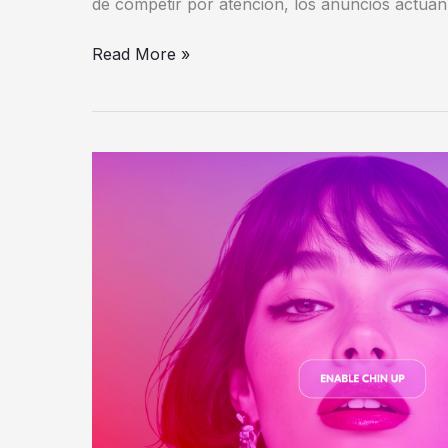
de competir por atención, los anuncios actúa
Read More »
LUX
presenta
«Chin
Up»
para
desafiar
el
«Text
Neck»
y
recuperar