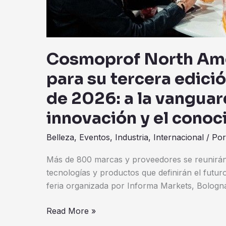
2026:
a
la
vanguardia
Cosmoprof North Ame
de
para su tercera edició
la
belleza,
de 2026: a la vanguard
la
innovación y el conoc
innovación
y
Belleza
,
Eventos
,
Industria
,
Internacional
/ Po
el
conocimiento
Más de 800 marcas y proveedores se reunirán 
del
tecnologías y productos que definirán el futuro 
sector
feria organizada por Informa Markets, Bologn
Read More »