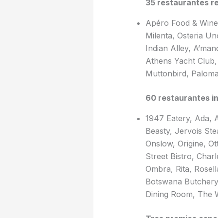
35 restaurantes r
Apéro Food & Wine,
Milenta, Osteria Un
Indian Alley, A’man
Athens Yacht Club
Muttonbird, Palom
60 restaurantes in
1947 Eatery, Ada, A
Beasty, Jervois Stea
Onslow, Origine, O
Street Bistro, Char
Ombra, Rita, Rosella
Botswana Butchery,
Dining Room, The 