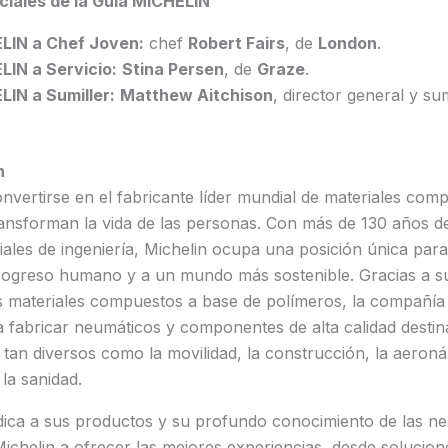
ciales de la Guía MICHELIN
LIN a Chef Joven:
chef
Robert Fairs
, de
London
.
LIN a Servicio:
Stina Persen
, de
Graze
.
IN a Sumiller:
Matthew Aitchison
, director general y su
n
onvertirse en el fabricante líder mundial de materiales com
ansforman la vida de las personas. Con más de 130 años de
iales de ingeniería, Michelin ocupa una posición única para
progreso humano y a un mundo más sostenible. Gracias a 
s materiales compuestos a base de polímeros, la compañía
 fabricar neumáticos y componentes de alta calidad destin
s tan diversos como la movilidad, la construcción, la aeroná
la sanidad.
dica a sus productos y su profundo conocimiento de las ne
 Michelin a ofrecer las mejores experiencias, desde solucio