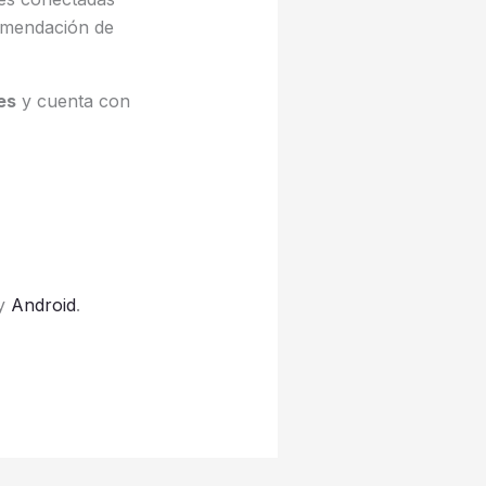
ecomendación de
es
y cuenta con
y
Android
.