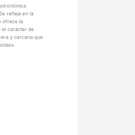
gastronómica
 refleja en la
 ofrece la
 el carácter de
ncera y cercana que
motas».