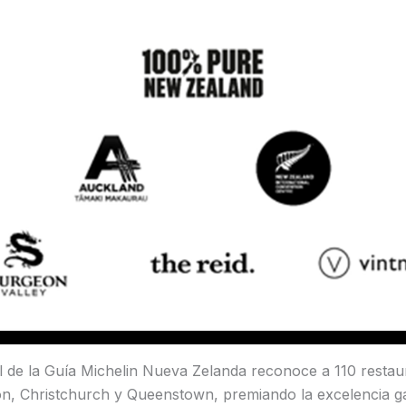
l de la Guía Michelin Nueva Zelanda reconoce a 110 restau
on, Christchurch y Queenstown, premiando la excelencia g