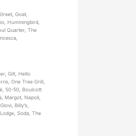
treet, Goat,
cio, Hummingbird,
oul Quarter, The
ncesca,
r, Gilt, Hello
rris, One Tree Grill,
é, 50-50, Boulcott
i, Margot, Napoli,
ovi, Billy’s,
 Lodge, Soda, The