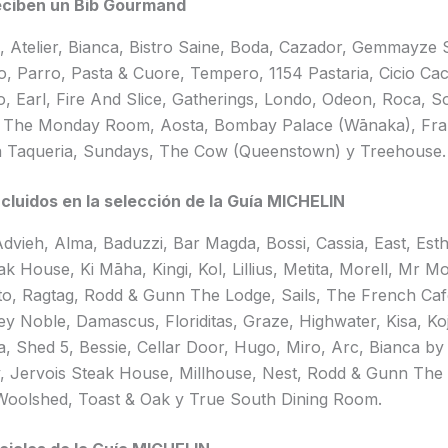
eciben un Bib Gourmand
 Atelier, Bianca, Bistro Saine, Boda, Cazador, Gemmayze S
o, Parro, Pasta & Cuore, Tempero, 1154 Pastaria, Cicio Ca
o, Earl, Fire And Slice, Gatherings, Londo, Odeon, Roca, S
, The Monday Room, Aosta, Bombay Palace (Wānaka), Fra
a Taqueria, Sundays, The Cow (Queenstown) y Treehouse.
cluidos en la selección de la Guía MICHELIN
dvieh, Alma, Baduzzi, Bar Magda, Bossi, Cassia, East, Esthe
k House, Ki Māha, Kingi, Kol, Lillius, Metita, Morell, Mr Mo
tto, Ragtag, Rodd & Gunn The Lodge, Sails, The French Caf
ley Noble, Damascus, Floriditas, Graze, Highwater, Kisa, Koj
, Shed 5, Bessie, Cellar Door, Hugo, Miro, Arc, Bianca by Gi
 Jervois Steak House, Millhouse, Nest, Rodd & Gunn The
Woolshed, Toast & Oak y True South Dining Room.