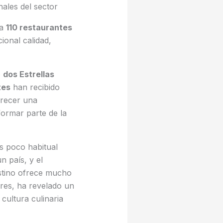
nales del sector
 a
110 restaurantes
ional calidad,
o
dos Estrellas
tes
han recibido
recer una
ormar parte de la
Es poco habitual
n país, y el
estino ofrece mucho
res, ha revelado un
cultura culinaria