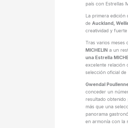
país con Estrellas 
La primera edición 
de
Auckland, Well
creatividad y fuerte
Tras varios meses 
MICHELIN
a un res
una Estrella MICH
excelente relación 
selección oficial d
Gwendal Poullenn
conceder un número 
resultado obtenido
más que una selecci
panorama gastron
en armonía con la 