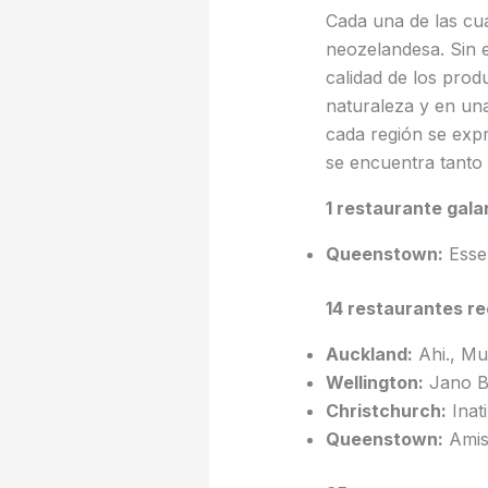
Cada una de las cua
neozelandesa. Sin 
calidad de los prod
naturaleza y en una
cada región se exp
se encuentra tanto
1 restaurante gal
Queenstown:
Esse
14 restaurantes re
Auckland:
Ahi., Mud
Wellington:
Jano Bi
Christchurch:
Inati
Queenstown:
Amisf