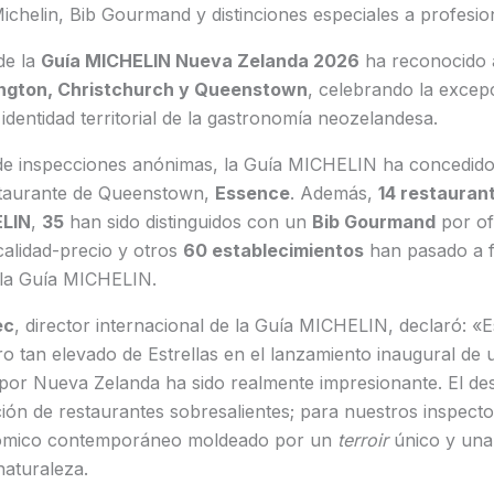
Michelin, Bib Gourmand y distinciones especiales a profesio
de la
Guía MICHELIN Nueva Zelanda 2026
ha reconocido
ington, Christchurch y Queenstown
, celebrando la excepc
 identidad territorial de la gastronomía neozelandesa.
de inspecciones anónimas, la Guía MICHELIN ha concedid
taurante de Queenstown,
Essence
. Además,
14 restauran
ELIN
,
35
han sido distinguidos con un
Bib Gourmand
por of
calidad-precio y otros
60 establecimientos
han pasado a f
e la Guía MICHELIN.
ec
, director internacional de la Guía MICHELIN, declaró: «
tan elevado de Estrellas en el lanzamiento inaugural de u
 por Nueva Zelanda ha sido realmente impresionante. El d
ón de restaurantes sobresalientes; para nuestros inspecto
ómico contemporáneo moldeado por un
terroir
único y una 
naturaleza.