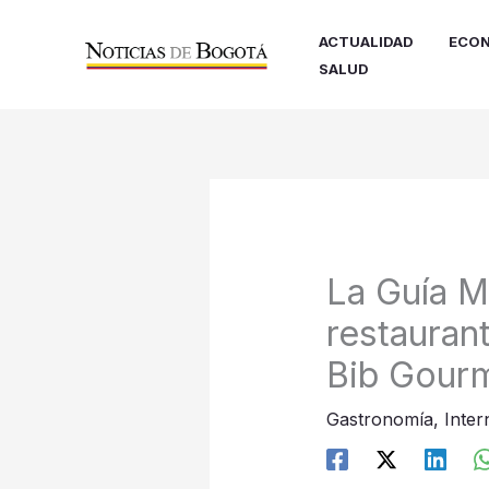
Ir
al
ACTUALIDAD
ECON
contenido
SALUD
La Guía M
restauran
Bib Gour
Gastronomía
,
Inter