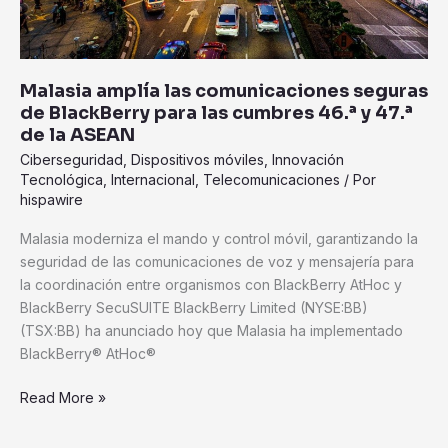
cumbres
46.ª
y
47.ª
Malasia amplía las comunicaciones seguras
de
de BlackBerry para las cumbres 46.ª y 47.ª
la
de la ASEAN
ASEAN
Ciberseguridad
,
Dispositivos móviles
,
Innovación
Tecnológica
,
Internacional
,
Telecomunicaciones
/ Por
hispawire
Malasia moderniza el mando y control móvil, garantizando la
seguridad de las comunicaciones de voz y mensajería para
la coordinación entre organismos con BlackBerry AtHoc y
BlackBerry SecuSUITE BlackBerry Limited (NYSE:BB)
(TSX:BB) ha anunciado hoy que Malasia ha implementado
BlackBerry® AtHoc®
Read More »