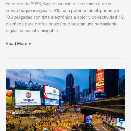
En enero de 2026, Bigme anunció el lanzamiento de su
hacia
nuevo buque insignia: la B10, una potente tablet-phone de
pantallas
10.3 pulgadas con tinta electrónica a color y conectividad 4G,
digitales
diseñada para profesionales que buscan una herramienta
saludables
digital funcional y amigable
Read More »
Malasia
amplía
las
comunicaciones
seguras
de
BlackBerry
para
las