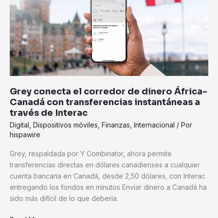
corredor
de
dinero
África-
Canadá
con
transferencias
instantáneas
Grey conecta el corredor de dinero África-
a
Canadá con transferencias instantáneas a
través
través de Interac
de
Digital
,
Dispositivos móviles
,
Finanzas
,
Internacional
/ Por
Interac
hispawire
Grey, respaldada por Y Combinator, ahora permite
transferencias directas en dólares canadienses a cualquier
cuenta bancaria en Canadá, desde 2,50 dólares, con Interac
entregando los fondos en minutos Enviar dinero a Canadá ha
sido más difícil de lo que debería.