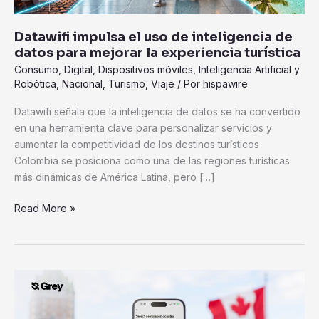
mejorar
la
Datawifi impulsa el uso de inteligencia de
experiencia
datos para mejorar la experiencia turística
turística
Consumo
,
Digital
,
Dispositivos móviles
,
Inteligencia Artificial y
Robótica
,
Nacional
,
Turismo
,
Viaje
/ Por
hispawire
Datawifi señala que la inteligencia de datos se ha convertido
en una herramienta clave para personalizar servicios y
aumentar la competitividad de los destinos turísticos
Colombia se posiciona como una de las regiones turísticas
más dinámicas de América Latina, pero […]
Read More »
Grey
conecta
el