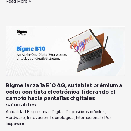
Read More »
Bigme
lanza
la
B10
4G,
su
tablet
prémium
a
Bigme lanza la B10 4G, su tablet prémium a
color
color con tinta electrónica, liderando el
con
cambio hacia pantallas digitales
tinta
saludables
electrónica,
Actualidad Empresarial
,
Digital
,
Dispositivos móviles
,
liderando
Hardware
,
Innovación Tecnológica
,
Internacional
/ Por
hispawire
el
cambio