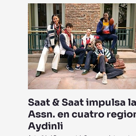
Saat
&
Saat
impulsa
la
expansión
de
U.S.
Polo
Assn.
en
cuatro
Saat & Saat impulsa l
regiones
clave
Assn. en cuatro region
tras
Aydinli
adquirir
Aydinli