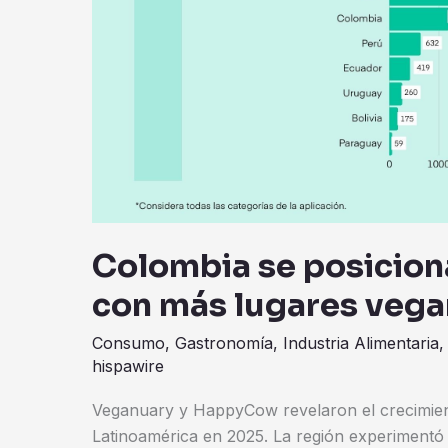
países
con
más
lugares
veganos
en
Latinoamérica
Colombia se posiciona
con más lugares vega
Consumo
,
Gastronomía
,
Industria Alimentaria
hispawire
Veganuary y HappyCow revelaron el crecimien
Latinoamérica en 2025. La región experimentó