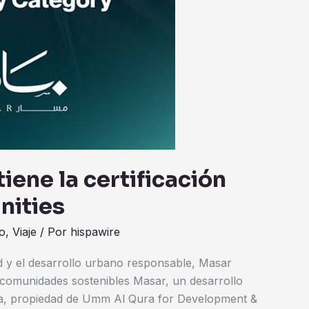
iene la certificación
nities
o
,
Viaje
/ Por
hispawire
d y el desarrollo urbano responsable, Masar
 comunidades sostenibles Masar, un desarrollo
a, propiedad de Umm Al Qura for Development &