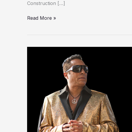
Construction […]
Read More »
Sir
Ivan
lanza
«Love
Is
The
Piece»