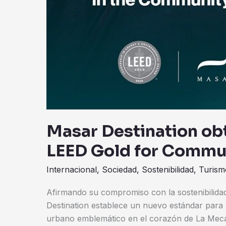
Masar Destination obt
LEED Gold for Commu
Internacional
,
Sociedad
,
Sostenibilidad
,
Turism
Afirmando su compromiso con la sostenibilida
Destination establece un nuevo estándar para
urbano emblemático en el corazón de La Mec