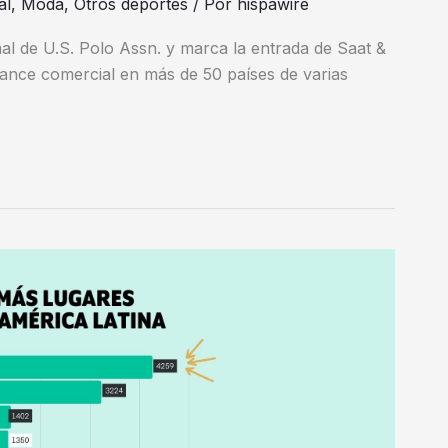
al
,
Moda
,
Otros deportes
/ Por
hispawire
al de U.S. Polo Assn. y marca la entrada de Saat &
cance comercial en más de 50 países de varias