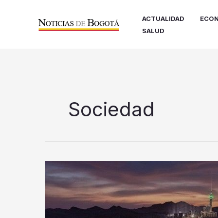
Ir
al
ACTUALIDAD
ECON
contenido
SALUD
Sociedad
Masar
Destination
obtiene
la
certificación