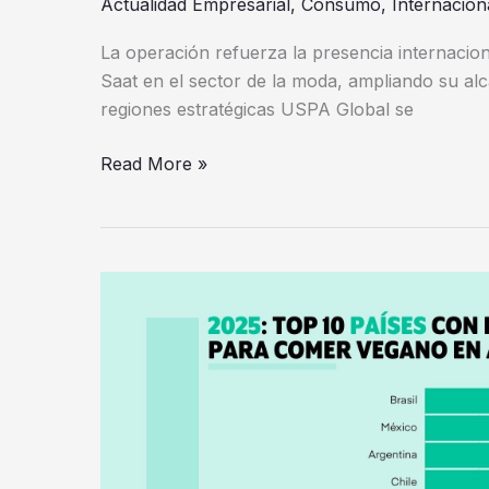
Actualidad Empresarial
,
Consumo
,
Internacion
La operación refuerza la presencia internacion
Saat en el sector de la moda, ampliando su al
regiones estratégicas USPA Global se
Read More »
Colombia
se
posiciona
en
el
top
5
de