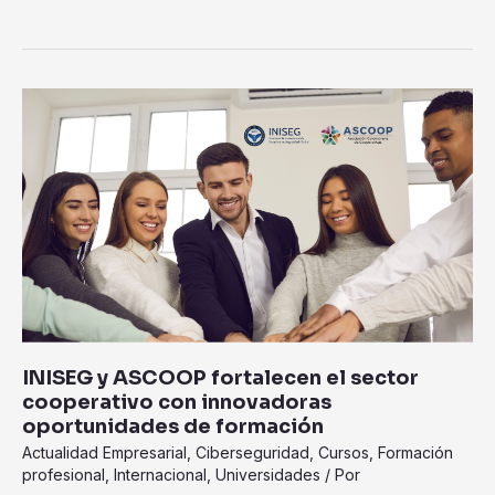
INISEG
y
ASCOOP
fortalecen
el
sector
cooperativo
con
innovadoras
oportunidades
de
INISEG y ASCOOP fortalecen el sector
formación
cooperativo con innovadoras
oportunidades de formación
Actualidad Empresarial
,
Ciberseguridad
,
Cursos
,
Formación
profesional
,
Internacional
,
Universidades
/ Por