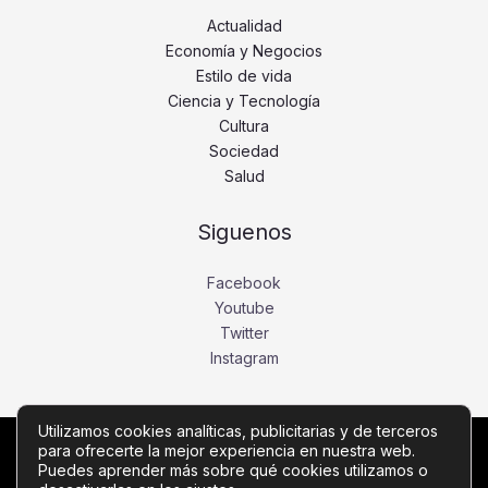
Actualidad
Economía y Negocios
Estilo de vida
Ciencia y Tecnología
Cultura
Sociedad
Salud
Siguenos
Facebook
Youtube
Twitter
Instagram
Utilizamos cookies analíticas, publicitarias y de terceros
para ofrecerte la mejor experiencia en nuestra web.
Copyright © Todos los derechos reservados -
Puedes aprender más sobre qué cookies utilizamos o