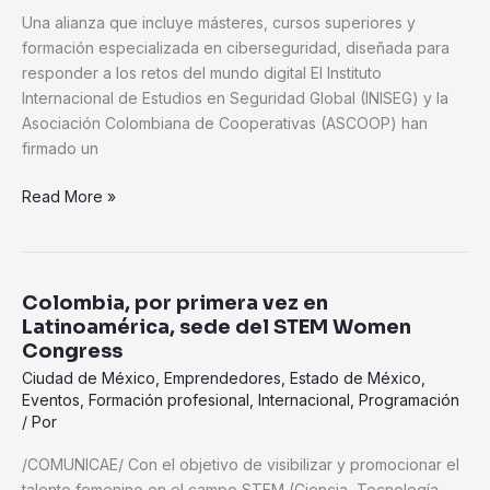
Una alianza que incluye másteres, cursos superiores y
formación especializada en ciberseguridad, diseñada para
responder a los retos del mundo digital El Instituto
Internacional de Estudios en Seguridad Global (INISEG) y la
Asociación Colombiana de Cooperativas (ASCOOP) han
firmado un
Read More »
Colombia, por primera vez en
Colombia,
Latinoamérica, sede del STEM Women
por
Congress
primera
Ciudad de México
,
Emprendedores
,
Estado de México
,
vez
Eventos
,
Formación profesional
,
Internacional
,
Programación
en
/ Por
Latinoamérica,
sede
/COMUNICAE/ Con el objetivo de visibilizar y promocionar el
del
talento femenino en el campo STEM (Ciencia, Tecnología,