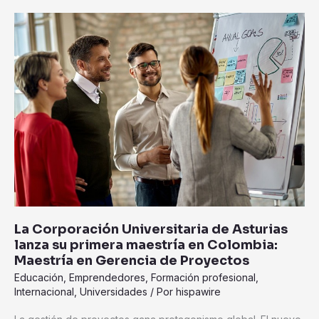
La
Corporación
Universitaria
de
Asturias
lanza
su
primera
maestría
en
Colombia:
Maestría
en
La Corporación Universitaria de Asturias
Gerencia
lanza su primera maestría en Colombia:
de
Maestría en Gerencia de Proyectos
Proyectos
Educación
,
Emprendedores
,
Formación profesional
,
Internacional
,
Universidades
/ Por
hispawire