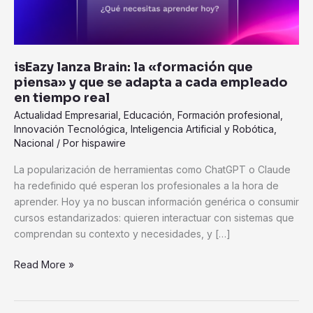
se
adapta
a
cada
isEazy lanza Brain: la «formación que
empleado
piensa» y que se adapta a cada empleado
en
en tiempo real
tiempo
Actualidad Empresarial
,
Educación
,
Formación profesional
,
real
Innovación Tecnológica
,
Inteligencia Artificial y Robótica
,
Nacional
/ Por
hispawire
La popularización de herramientas como ChatGPT o Claude
ha redefinido qué esperan los profesionales a la hora de
aprender. Hoy ya no buscan información genérica o consumir
cursos estandarizados: quieren interactuar con sistemas que
comprendan su contexto y necesidades, y […]
Read More »