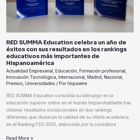
sus
resultados
en
los
rankings
educativos
RED SUMMA Education celebra un año de
más
éxitos con sus resultados en los rankings
importantes
educativos más importantes de
de
Hispanoamérica
Hispanoamérica
Actualidad Empresarial
,
Educación
,
Formación profesional
,
Innovación Tecnológica
,
Internacional
,
Madrid
,
Nacional
,
Premios
,
Universidades
/ Por
hispawire
RED SUMMA Education consolida su liderazgo en la
educación superior online en el mundo hispanohablante tras
obtener resultados excepcionales en dos rankings
diferentes que destacan la calidad de su oferta académica:
en el Ranking FSO 2025, elaborado por la consultora
Read More »