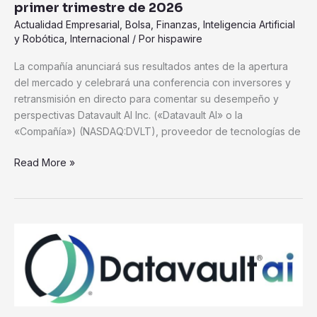
primer trimestre de 2026
resultados
Actualidad Empresarial
,
Bolsa
,
Finanzas
,
Inteligencia Artificial
financieros
y Robótica
,
Internacional
/ Por
hispawire
del
primer
La compañía anunciará sus resultados antes de la apertura
trimestre
del mercado y celebrará una conferencia con inversores y
de
retransmisión en directo para comentar su desempeño y
2026
perspectivas Datavault AI Inc. («Datavault AI» o la
«Compañía») (NASDAQ:DVLT), proveedor de tecnologías de
Read More »
Datavault
AI
y
Kings
Mine
Capital