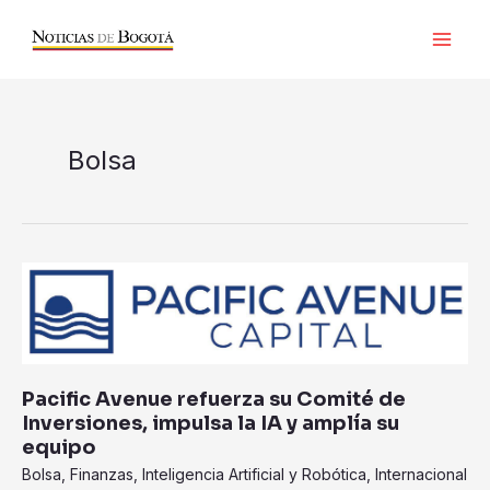
Ir
al
contenido
Bolsa
Pacific
Avenue
refuerza
su
Comité
Pacific Avenue refuerza su Comité de
de
Inversiones, impulsa la IA y amplía su
Inversiones,
equipo
impulsa
Bolsa
,
Finanzas
,
Inteligencia Artificial y Robótica
,
Internacional
la