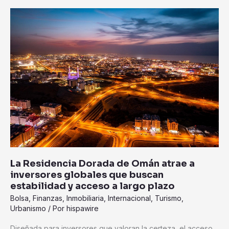
La
Residencia
Dorada
de
Omán
atrae
a
inversores
globales
que
buscan
estabilidad
y
La Residencia Dorada de Omán atrae a
acceso
inversores globales que buscan
a
estabilidad y acceso a largo plazo
largo
Bolsa
,
Finanzas
,
Inmobiliaria
,
Internacional
,
Turismo
,
plazo
Urbanismo
/ Por
hispawire
Diseñada para inversores que valoran la certeza, el acceso