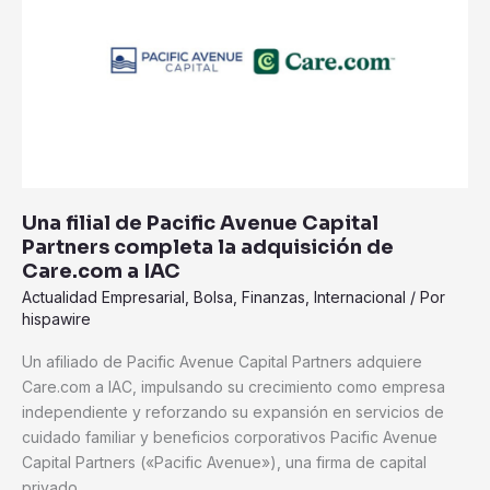
Pacific
Avenue
Capital
Partners
completa
la
adquisición
de
Una filial de Pacific Avenue Capital
Care.com
Partners completa la adquisición de
a
Care.com a IAC
IAC
Actualidad Empresarial
,
Bolsa
,
Finanzas
,
Internacional
/ Por
hispawire
Un afiliado de Pacific Avenue Capital Partners adquiere
Care.com a IAC, impulsando su crecimiento como empresa
independiente y reforzando su expansión en servicios de
cuidado familiar y beneficios corporativos Pacific Avenue
Capital Partners («Pacific Avenue»), una firma de capital
privado