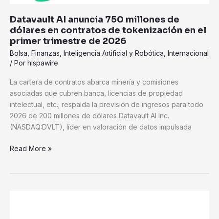
de
Datavault AI anuncia 750 millones de
dólares
dólares en contratos de tokenización en el
en
primer trimestre de 2026
contratos
Bolsa
,
Finanzas
,
Inteligencia Artificial y Robótica
,
Internacional
de
/ Por
hispawire
tokenización
en
La cartera de contratos abarca minería y comisiones
el
asociadas que cubren banca, licencias de propiedad
primer
intelectual, etc.; respalda la previsión de ingresos para todo
trimestre
2026 de 200 millones de dólares Datavault AI Inc.
de
(NASDAQ:DVLT), líder en valoración de datos impulsada
2026
Read More »
Una
filial
de