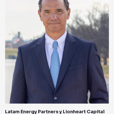
Lionheart
Capital
lanzan
plataforma
de
$500MUSD
para
campos
petroleros
en
Venezuela
Latam Energy Partners y Lionheart Capital