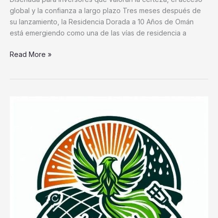
global y la confianza a largo plazo Tres meses después de
su lanzamiento, la Residencia Dorada a 10 Años de Omán
está emergiendo como una de las vías de residencia a
Read More »
The
Now
Corporation
contrata
a
OTC
PR
Group
Inc.
para
dirigir