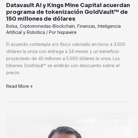
Datavault AI y Kings Mine Capital acuerdan
acuerdan
programa de tokenización GoldVault™ de
programa
150 millones de dólares
de
Bolsa
,
Criptomonedas-Blockchain
,
Finanzas
,
Inteligencia
tokenización
Artificial y Robótica
/ Por
hispawire
GoldVault™
de
El acuerdo contempla oro físico valorado en torno a 3.000
150
dólares la onza con entrega a 24 meses y un beneficio
millones
proyectado de 40 millones a 5.000 dólares la onza. Los
de
tókenes GoldVault™ se emitirán con descuento sobre el
dólares
precio
Read More »
Latam
Energy
Partners
y