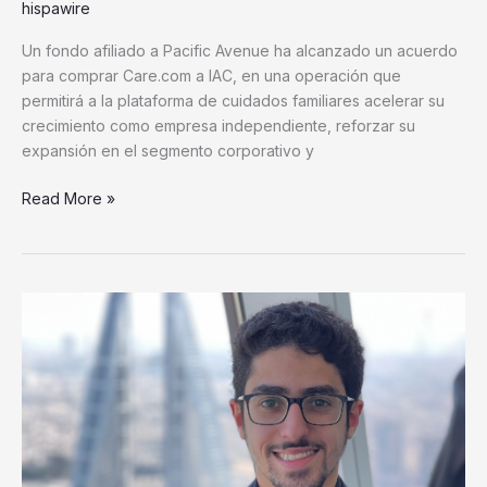
hispawire
Un fondo afiliado a Pacific Avenue ha alcanzado un acuerdo
para comprar Care.com a IAC, en una operación que
permitirá a la plataforma de cuidados familiares acelerar su
crecimiento como empresa independiente, reforzar su
expansión en el segmento corporativo y
Read More »
Perspectivas
cripto
de
BITmarkets
para
2026:
el
frío