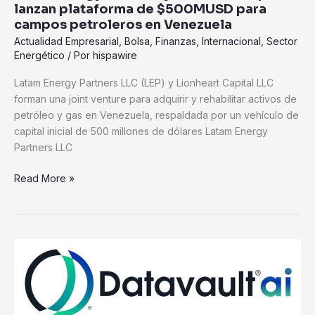
lanzan plataforma de $500MUSD para
campos petroleros en Venezuela
Actualidad Empresarial
,
Bolsa
,
Finanzas
,
Internacional
,
Sector
Energético
/ Por
hispawire
Latam Energy Partners LLC (LEP) y Lionheart Capital LLC
forman una joint venture para adquirir y rehabilitar activos de
petróleo y gas en Venezuela, respaldada por un vehículo de
capital inicial de 500 millones de dólares Latam Energy
Partners LLC
Read More »
Datavault
AI
anuncia
750
millones