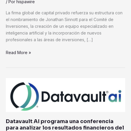
/ Por
hispawire
IA
y
La firma global de capital privado refuerza su estructura con
amplía
el nombramiento de Jonathan Sinnott para el Comité de
su
Inversiones, la creación de un equipo especializado en
equipo
inteligencia artificial y la incorporación de nuevos
profesionales a las áreas de inversiones, […]
Read More »
Datavault
AI
programa
una
conferencia
para
Datavault AI programa una conferencia
analizar
para analizar los resultados financieros del
los