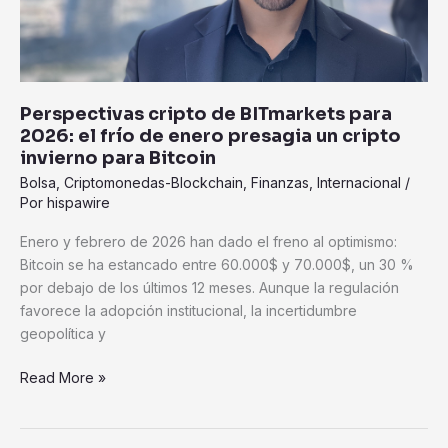
de
enero
presagia
un
cripto
Perspectivas cripto de BITmarkets para
invierno
2026: el frío de enero presagia un cripto
para
invierno para Bitcoin
Bitcoin
Bolsa
,
Criptomonedas-Blockchain
,
Finanzas
,
Internacional
/
Por
hispawire
Enero y febrero de 2026 han dado el freno al optimismo:
Bitcoin se ha estancado entre 60.000$ y 70.000$, un 30 %
por debajo de los últimos 12 meses. Aunque la regulación
favorece la adopción institucional, la incertidumbre
geopolítica y
Read More »