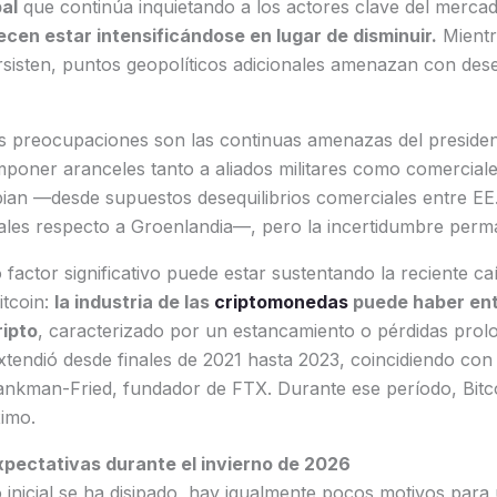
al
que continúa inquietando a los actores clave del mercad
ecen estar intensificándose en lugar de disminuir.
Mientra
rsisten, puntos geopolíticos adicionales amenazan con deses
tas preocupaciones son las continuas amenazas del preside
poner aranceles tanto a aliados militares como comerciale
bian —desde supuestos desequilibrios comerciales entre EE
riales respecto a Groenlandia—, pero la incertidumbre per
 factor significativo puede estar sustentando la reciente caí
itcoin:
la industria de las
criptomonedas
puede haber ent
ripto
, caracterizado por un estancamiento o pérdidas prolo
xtendió desde finales de 2021 hasta 2023, coincidiendo con e
kman-Fried, fundador de FTX. Durante ese período, Bitc
imo.
xpectativas durante el invierno de 2026
o inicial se ha disipado, hay igualmente pocos motivos par