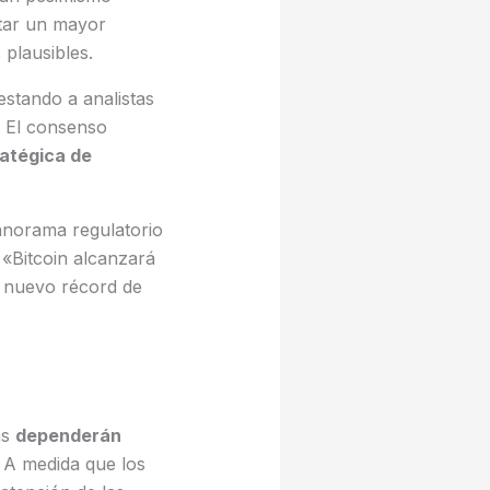
tar un mayor
 plausibles.
stando a analistas
o. El consenso
ratégica de
anorama regulatorio
 «Bitcoin alcanzará
n nuevo récord de
as
dependerán
A medida que los