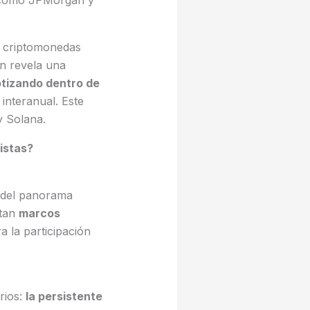
s como JPMorgan y
e criptomonedas
in revela una
otizando dentro de
nteranual. Este
y Solana.
istas?
e del panorama
ntan
marcos
 la participación
rios:
la persistente