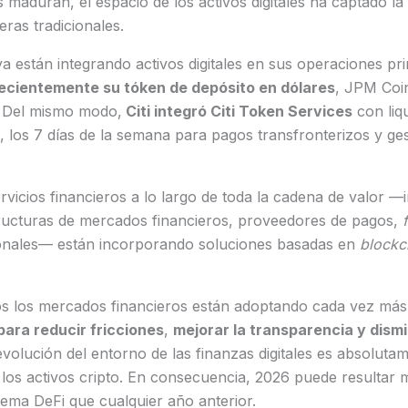
 maduran, el espacio de los activos digitales ha captado la
ieras tradicionales.
ya están integrando activos digitales en sus operaciones pri
ecientemente su tóken de depósito en dólares
, JPM Coi
 Del mismo modo,
Citi integró Citi Token Services
con liq
a, los 7 días de la semana para pagos transfronterizos y ges
vicios financieros a lo largo de toda la cadena de valor 
structuras de mercados financieros, proveedores de pagos,
cionales— están incorporando soluciones basadas en
blockc
os los mercados financieros están adoptando cada vez más 
para reducir fricciones
,
mejorar la transparencia y dismi
evolución del entorno de las finanzas digitales es absolutam
 los activos cripto. En consecuencia, 2026 puede resultar
tema DeFi que cualquier año anterior.