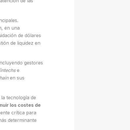
 atención de las
ncipales.
n, en una
uidación de dólares
tión de liquidez en
—incluyendo gestores
fintechs
e
hain
en sus
la tecnología de
nuir los costes de
ente crítica para
 más determinante