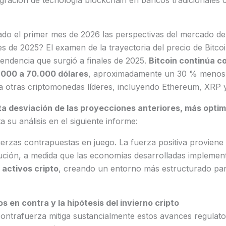
egración de tecnología blockchain en bancos tradicionale
o el primer mes de 2026 las perspectivas del mercado d
es de 2025? El examen de la trayectoria del precio de Bitco
tendencia que surgió a finales de 2025.
Bitcoin continúa c
.000 a 70.000 dólares
, aproximadamente un 30 % menos i
 a otras criptomonedas líderes, incluyendo Ethereum, XRP 
a desviación de las proyecciones anteriores, más optim
 su análisis en el siguiente informe:
erzas contrapuestas en juego. La fuerza positiva provien
lución, a medida que las economías desarrolladas impleme
 activos cripto
, creando un entorno más estructurado para
s en contra y la hipótesis del invierno cripto
ontrafuerza mitiga sustancialmente estos avances regulato