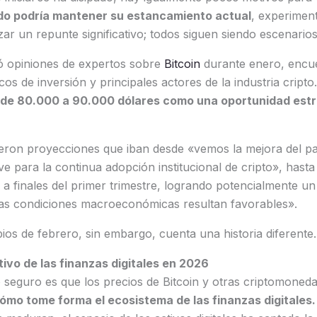
do podría mantener su estancamiento actual
, experimen
zar un repunte significativo; todos siguen siendo escenarios
ó opiniones de expertos sobre
Bitcoin
durante enero, encue
cos de inversión y principales actores de la industria cript
go de 80.000 a 90.000 dólares como una oportunidad est
cieron proyecciones que iban desde «vemos la mejora del p
 para la continua adopción institucional de cripto», hasta
 a finales del primer trimestre, logrando potencialmente u
 las condiciones macroeconómicas resultan favorables».
pios de febrero, sin embargo, cuenta una historia diferente.
ivo de las finanzas digitales en 2026
 seguro es que los precios de Bitcoin y otras criptomoned
mo tome forma el ecosistema de las finanzas digitales.