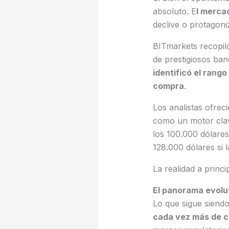
absoluto. E
l merca
declive o protagoni
BITmarkets recopil
de prestigiosos ban
identificó el ran
compra
.
Los analistas ofre
como un motor clave
los 100.000 dólares
128.000 dólares si
La realidad a princi
El panorama evolut
Lo que sigue siendo
cada vez más de có