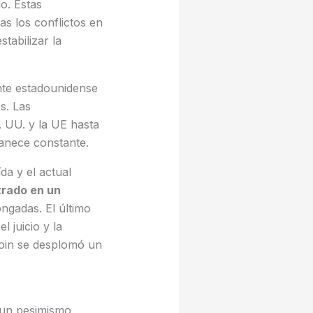
o. Estas
s los conflictos en
tabilizar la
nte estadounidense
s. Las
. UU. y la UE hasta
manece constante.
da y el actual
rado en un
ngadas. El último
l juicio y la
oin se desplomó un
a un pesimismo