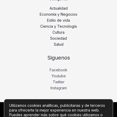
Actualidad
Economía y Negocios
Estilo de vida
Ciencia y Tecnología
Cultura
Sociedad
Salud
Siguenos
Facebook
Youtube
Twitter
Instagram
Utilizamos cookies analíticas, publicitarias y de terceros
para ofrecerte la mejor experiencia en nuestra web.
Copyright © Todos los derechos reservados -
Puedes aprender más sobre qué cookies utilizamos o