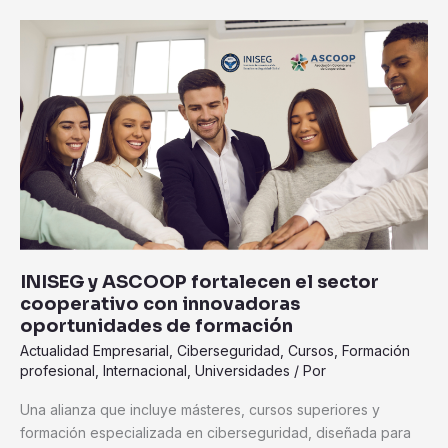
INISEG
y
ASCOOP
fortalecen
el
sector
cooperativo
con
innovadoras
oportunidades
de
INISEG y ASCOOP fortalecen el sector
formación
cooperativo con innovadoras
oportunidades de formación
Actualidad Empresarial
,
Ciberseguridad
,
Cursos
,
Formación
profesional
,
Internacional
,
Universidades
/ Por
Una alianza que incluye másteres, cursos superiores y
formación especializada en ciberseguridad, diseñada para