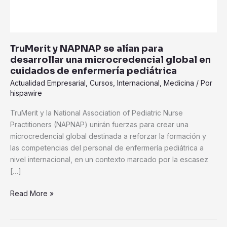
global
en
cuidados
de
TruMerit y NAPNAP se alían para
enfermería
desarrollar una microcredencial global en
pediátrica
cuidados de enfermería pediátrica
Actualidad Empresarial
,
Cursos
,
Internacional
,
Medicina
/ Por
hispawire
TruMerit y la National Association of Pediatric Nurse
Practitioners (NAPNAP) unirán fuerzas para crear una
microcredencial global destinada a reforzar la formación y
las competencias del personal de enfermería pediátrica a
nivel internacional, en un contexto marcado por la escasez
[…]
Read More »