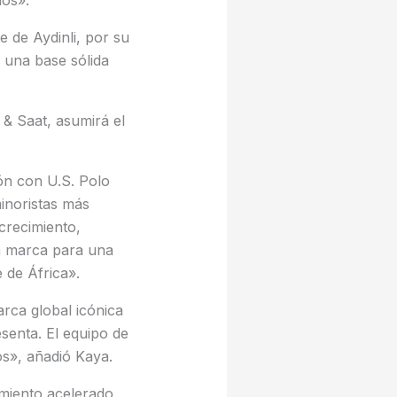
ños».
 de Aydinli, por su
 una base sólida
 & Saat, asumirá el
ón con U.S. Polo
inoristas más
crecimiento,
a marca para una
 de África».
arca global icónica
senta. El equipo de
os», añadió Kaya.
imiento acelerado