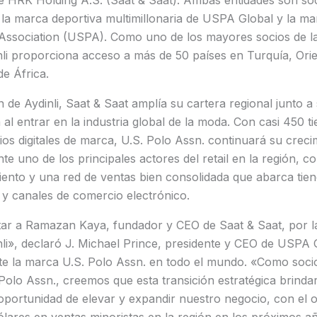
 HRK Holding A.S. (Saat & Saat). Ambas entidades son soci
 la marca deportiva multimillonaria de USPA Global y la mar
 Association (USPA). Como uno de los mayores socios de la
inli proporciona acceso a más de 50 países en Turquía, Or
de África.
n de Aydinli, Saat & Saat amplía su cartera regional junto 
 al entrar en la industria global de la moda. Con casi 450 t
tios digitales de marca, U.S. Polo Assn. continuará su creci
nte uno de los principales actores del retail en la región, 
miento y una red de ventas bien consolidada que abarca ti
y canales de comercio electrónico.
itar a Ramazan Kaya, fundador y CEO de Saat & Saat, por l
nli», declaró J. Michael Prince, presidente y CEO de USPA 
te la marca U.S. Polo Assn. en todo el mundo. «Como socio
 Polo Assn., creemos que esta transición estratégica brind
 oportunidad de elevar y expandir nuestro negocio, con el o