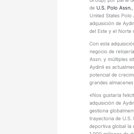
Group) por parte de
de
U.S. Polo Assn.
,
United States Polo
adquisición de Ayd
del Este y el Norte 
Con esta adquisició
negocio de relojería
Assn. y múltiples si
Aydinli es actualme
potencial de creci
grandes almacenes 
«Nos gustaría felic
adquisición de Aydi
gestiona globalmen
trayectoria de U.S.
deportiva global la