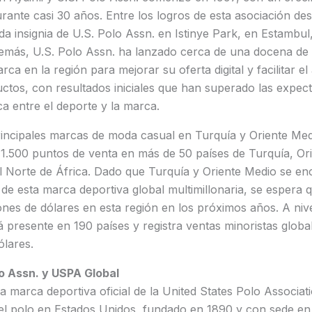
urante casi 30 años. Entre los logros de esta asociación de
nda insignia de U.S. Polo Assn. en Istinye Park, en Estambu
demás, U.S. Polo Assn. ha lanzado cerca de una docena de 
rca en la región para mejorar su oferta digital y facilitar e
uctos, con resultados iniciales que han superado las expect
ca entre el deporte y la marca.
incipales marcas de moda casual en Turquía y Oriente Med
1.500 puntos de venta en más de 50 países de Turquía, Or
l Norte de África. Dado que Turquía y Oriente Medio se en
e esta marca deportiva global multimillonaria, se espera 
lones de dólares en esta región en los próximos años. A niv
á presente en 190 países y registra ventas minoristas globa
ólares.
o Assn. y USPA Global
la marca deportiva oficial de la United States Polo Associat
el polo en Estados Unidos, fundado en 1890 y con sede en