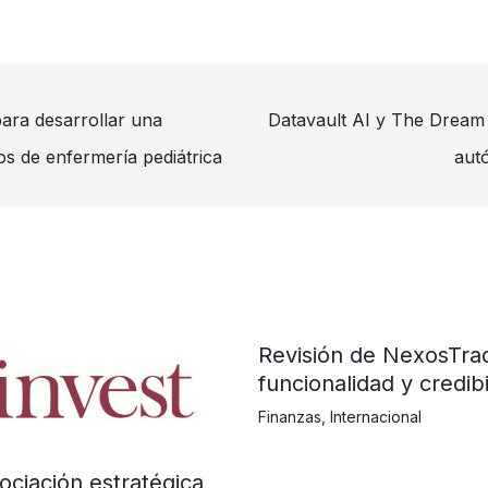
ara desarrollar una
Datavault AI y The Dream 
os de enfermería pediátrica
aut
Revisión de NexosTra
funcionalidad y credibi
Finanzas
,
Internacional
ociación estratégica