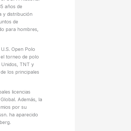
35 años de
 y distribución
untos de
zado para hombres,
l U.S. Open Polo
el torneo de polo
s Unidos, TNT y
de los principales
ales licencias
 Global. Además, la
emios por su
ssn. ha aparecido
berg.