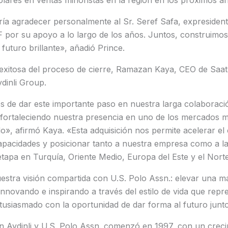
ólares en ventas minoristas en la región en los próximos a
a agradecer personalmente al Sr. Seref Safa, expresidente
 por su apoyo a lo largo de los años. Juntos, construimos
futuro brillante», añadió Prince.
n exitosa del proceso de cierre, Ramazan Kaya, CEO de Saat
dinli Group.
s de dar este importante paso en nuestra larga colaboraci
 fortaleciendo nuestra presencia en uno de los mercados m
», afirmó Kaya. «Esta adquisición nos permite acelerar el 
apacidades y posicionar tanto a nuestra empresa como a l
apa en Turquía, Oriente Medio, Europa del Este y el Norte
nuestra visión compartida con U.S. Polo Assn.: elevar una m
nnovando e inspirando a través del estilo de vida que repre
tusiasmado con la oportunidad de dar forma al futuro junt
n Aydinli y U.S. Polo Assn. comenzó en 1997, con un crec