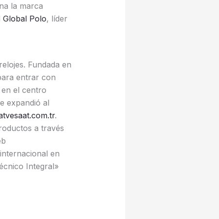
ona la marca
l
Global Polo
, líder
relojes. Fundada en
para entrar con
 en el centro
e expandió al
tvesaat.com.tr
.
roductos a través
eb
internacional en
écnico Integral»