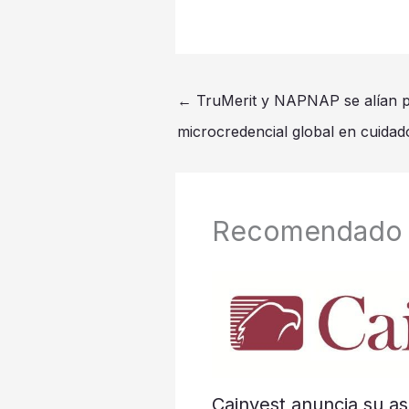
←
TruMerit y NAPNAP se alían p
microcredencial global en cuidad
Recomendado
Cainvest anuncia su as