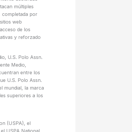
stacan múltiples
l, completada por
sitios web
l acceso de los
ativas y reforzado
io, U.S. Polo Assn.
iente Medio,
cuentran entre los
que U.S. Polo Assn.
el mundial, la marca
les superiores a los
ion (USPA), el
 el USPA National