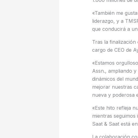
1.000 millones de d
«También me gustarí
liderazgo, y a TMSF
que conducirá a un 
Tras la finalizació
cargo de CEO de Ay
«Estamos orgulloso
Assn., ampliando y
dinámicos del mundo
mejorar nuestras c
nueva y poderosa et
«Este hito refleja 
mientras seguimos i
Saat & Saat está en
La colaboración co