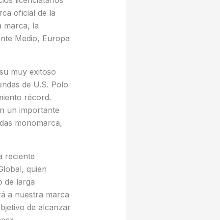
os licenciatarios
ca oficial de la
 marca, la
iente Medio, Europa
a su muy exitoso
iendas de U.S. Polo
miento récord.
con un importante
endas monomarca,
a reciente
Global, quien
 de larga
ará a nuestra marca
bjetivo de alcanzar