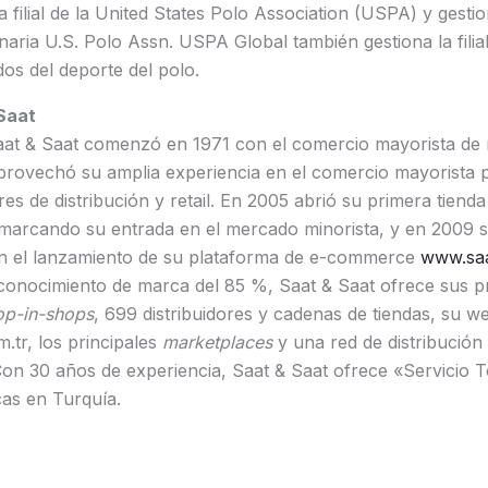
filial de la United States Polo Association (USPA) y gesti
onaria U.S. Polo Assn. USPA Global también gestiona la filia
os del deporte del polo.
Saat
Saat & Saat comenzó en 1971 con el comercio mayorista de 
provechó su amplia experiencia en el comercio mayorista 
es de distribución y retail. En 2005 abrió su primera tienda
 marcando su entrada en el mercado minorista, y en 2009 s
n el lanzamiento de su plataforma de e-commerce
www.saa
conocimiento de marca del 85 %, Saat & Saat ofrece sus p
op-in-shops
, 699 distribuidores y cadenas de tiendas, su w
tr, los principales
marketplaces
y una red de distribución 
on 30 años de experiencia, Saat & Saat ofrece «Servicio T
cas en Turquía.