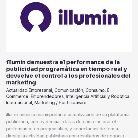
performance
de
la
publicidad
programática
en
tiempo
real
illumin demuestra el performance de la
y
publicidad programática en tiempo real y
devuelve
devuelve el control a los profesionales del
el
marketing
control
Actualidad Empresarial
,
Comunicación
,
Consumo
,
E-
a
Commerce
,
Emprendedores
,
Inteligencia Artificial y Robótica
,
los
Internacional
,
Marketing
/ Por
hispawire
profesionales
del
illumin anuncia una importante actualización de su plataforma
marketing
publicitaria, con evidencias claras de cómo mejorar el
performance en programática, y conectar así de forma
directa la actividad publicitaria con resultados de negocio