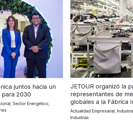
JETOUR organizó la pr
nica juntos hacia un
representantes de med
’ para 2030
globales a la Fábrica 
cional
,
Sector Energético
,
nes
Actualidad Empresarial
,
Industri
Industrias