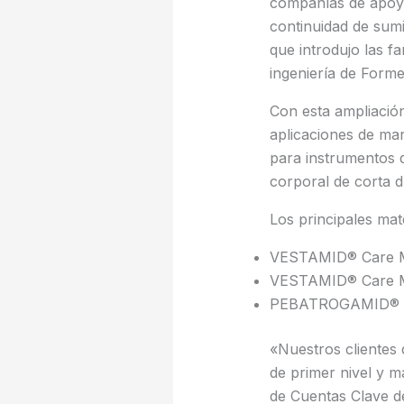
compañías de apoyar
continuidad de sum
que introdujo las 
ingeniería de Forme
Con esta ampliación
aplicaciones de man
para instrumentos 
corporal de corta d
Los principales mat
VESTAMID® Care M
VESTAMID® Care M
PEBATROGAMID® Ca
«Nuestros clientes 
de primer nivel y m
de Cuentas Clave d