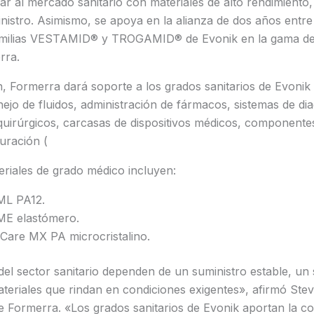
 al mercado sanitario con materiales de alto rendimiento, u
inistro. Asimismo, se apoya en la alianza de dos años ent
familias VESTAMID® y TROGAMID® de Evonik en la gama de
rra.
, Formerra dará soporte a los grados sanitarios de Evonik
ejo de fluidos, administración de fármacos, sistemas de dia
quirúrgicos, carcasas de dispositivos médicos, componente
uración (
eriales de grado médico incluyen:
L PA12.
E elastómero.
re MX PA microcristalino.
del sector sanitario dependen de un suministro estable, un 
ateriales que rindan en condiciones exigentes», afirmó Ste
e Formerra. «Los grados sanitarios de Evonik aportan la c