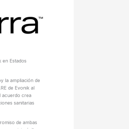
k en Estados
oy la ampliación de
ARE de Evonik al
l acuerdo crea
iones sanitarias
romiso de ambas