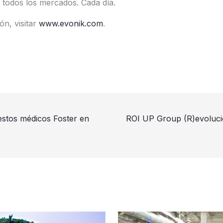
 todos los mercados. Cada día.
n, visitar
www.evonik.com
.
stos médicos Foster en
ROI UP Group (R)evolucio