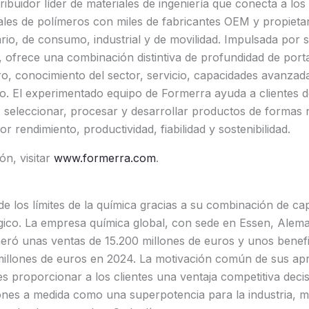
ibuidor líder de materiales de ingeniería que conecta a los 
les de polímeros con miles de fabricantes OEM y propieta
rio, de consumo, industrial y de movilidad. Impulsada por 
, ofrece una combinación distintiva de profundidad de portaf
ro, conocimiento del sector, servicio, capacidades avanza
io. El experimentado equipo de Formerra ayuda a clientes d
r, seleccionar, procesar y desarrollar productos de formas
 rendimiento, productividad, fiabilidad y sostenibilidad.
n, visitar
www.formerra.com
.
de los límites de la química gracias a su combinación de c
ógico. La empresa química global, con sede en Essen, Alem
neró unas ventas de 15.200 millones de euros y unos benef
 millones de euros en 2024. La motivación común de sus a
 proporcionar a los clientes una ventaja competitiva deci
nes a medida como una superpotencia para la industria, me