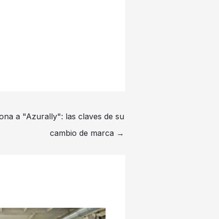
na a "Azurally": las claves de su
cambio de marca
→