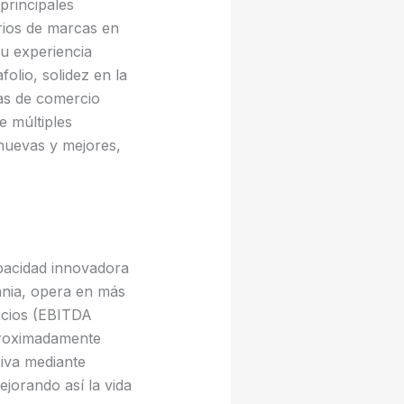
principales
rios de marcas en
su experiencia
olio, solidez en la
das de comercio
e múltiples
 nuevas y mejores,
apacidad innovadora
ania, opera en más
icios (EBITDA
proximadamente
siva mediante
jorando así la vida