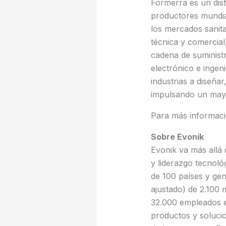
Formerra es un distr
productores mundia
los mercados sanita
técnica y comercial
cadena de suminist
electrónico e ingen
industrias a diseña
impulsando un mayor
Para más informació
Sobre Evonik
Evonik va más allá 
y liderazgo tecnol
de 100 países y ge
ajustado) de 2.100
32.000 empleados es
productos y solucio