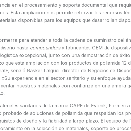
tencia en el procesamiento y soporte documental que requi
icos. Esta ampliación nos permite reforzar los recursos téc
teriales disponibles para los equipos que desarrollan dispo
ormerra para atender a toda la cadena de suministro del 
 diseño hasta
compounders
y fabricantes OEM de disposit
 logística excepcional, junto con una demostración de éxit
hizo que esta ampliación con los productos de poliamida 12
al», señaló Basker Lalgudi, director de Negocios de Dispos
 «Su experiencia en el sector sanitario y su enfoque ayudan
ementar nuestros materiales con confianza en una amplia 
s».
ateriales sanitarios de la marca CARE de Evonik, Formerra
to probado de soluciones de poliamida que respaldan los p
quisitos de diseño y la fiabilidad a largo plazo. El equipo d
oramiento en la selección de materiales, soporte de proce