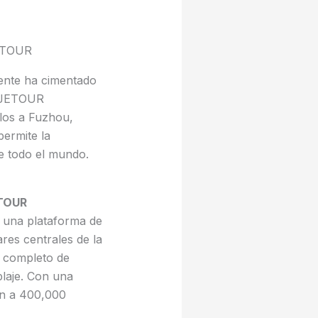
JETOUR
gente ha cimentado
, JETOUR
ulos a Fuzhou,
ermite la
de todo el mundo.
ETOUR
 una plataforma de
ares centrales de la
 completo de
laje. Con una
ón a 400,000