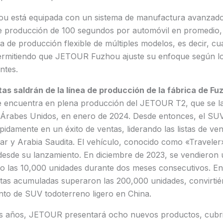
ou está equipada con un sistema de manufactura avanzado
e producción de 100 segundos por automóvil en promedio,
a de producción flexible de múltiples modelos, es decir, c
ermitiendo que JETOUR Fuzhou ajuste su enfoque según lo
ntes.
as saldrán de la línea de producción de la fábrica de Fu
encuentra en plena producción del JETOUR T2, que se la
 Árabes Unidos, en enero de 2024. Desde entonces, el SUV
pidamente en un éxito de ventas, liderando las listas de ve
r y Arabia Saudita. El vehículo, conocido como «Traveler»
desde su lanzamiento. En diciembre de 2023, se vendieron u
o las 10,000 unidades durante dos meses consecutivos. En
tas acumuladas superaron las 200,000 unidades, convirtién
nto de SUV todoterreno ligero en China.
s años, JETOUR presentará ocho nuevos productos, cubrie