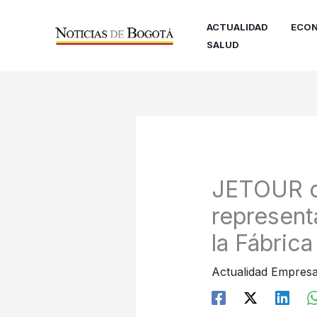
Ir
al
ACTUALIDAD
ECON
contenido
SALUD
JETOUR or
represent
la Fábric
Actualidad Empresa