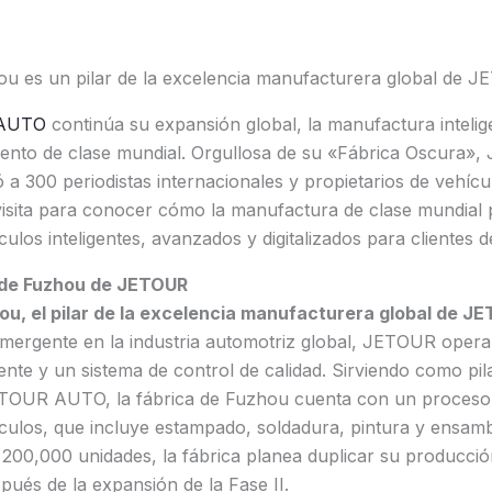
ou es un pilar de la excelencia manufacturera global de 
AUTO
continúa su expansión global, la manufactura inteli
miento de clase mundial. Orgullosa de su «Fábrica Oscura»
ó a 300 periodistas internacionales y propietarios de vehíc
visita para conocer cómo la manufactura de clase mundial p
ulos inteligentes, avanzados y digitalizados para clientes 
a de Fuzhou de JETOUR
ou, el pilar de la excelencia manufacturera global de J
ergente en la industria automotriz global, JETOUR opera
ente y un sistema de control de calidad. Sirviendo como pil
TOUR AUTO, la fábrica de Fuzhou cuenta con un proceso
culos, que incluye estampado, soldadura, pintura y ensamb
 200,000 unidades, la fábrica planea duplicar su producci
pués de la expansión de la Fase II.