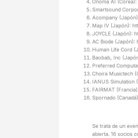
Onoma AI (Corea):
Smartsound Corpor
Acompany (Japón): 
Map IV (Japón): ht
JOYCLE (Japón): htt
AC Biode (Japón): h
Human Life Cord (J
Baobab, Inc (Japón
Preferred Computati
Choira Musictech (In
IANUS Simulation (
FAIRMAT (Francia):
Spornado (Canadá)
Se trata de un even
abierta. 16 socios 