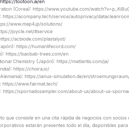
https://tootoon.ai/en
ation (Corea): https://www.youtube.com/watch?v=p_KiB
https://acompany.tech/service/autoprivacy/datacleanroo
tps://www.map4.jp/solutions/
ps://joycle.net/#service
ttps://acbiode.com/plastalyst/
apón): https://humanlifecord.com/
): https://baobab-trees.com/en
onal Chemistry (Japón): https://matlantis.com/ja/
dia): https://choira.io/
Alemania): https://ianus-simulation.de/en/stroemungsraum
 https://www.fairmat.tech/
: https://spornadosampler.com/about-us/about-us-sporna
to que consiste en una cita rápida de negocios con socios
corporativos estarán presentes todo el día, disponibles par