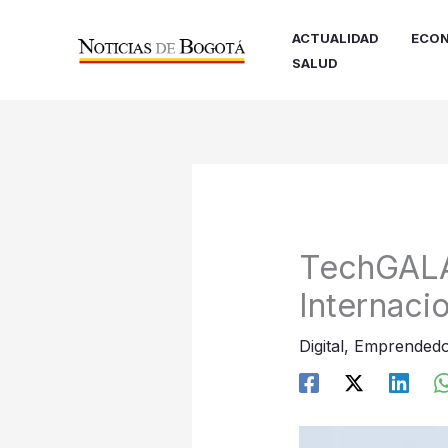
Ir
al
ACTUALIDAD
ECON
contenido
SALUD
TechGALA
Internaci
Digital
,
Emprendedo