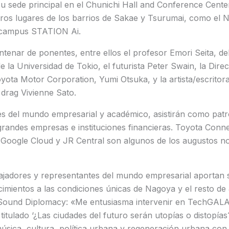
 sede principal en el Chunichi Hall and Conference Center
tros lugares de los barrios de Sakae y Tsurumai, como el 
 campus STATION Ai.
ntenar de ponentes, entre ellos el profesor Emori Seita, del
de la Universidad de Tokio, el futurista Peter Swain, la Dire
oyota Motor Corporation, Yumi Otsuka, y la artista/escritor
 drag Vivienne Sato.
 del mundo empresarial y académico, asistirán como patr
grandes empresas e instituciones financieras. Toyota Conn
, Google Cloud y JR Central son algunos de los augustos 
jadores y representantes del mundo empresarial aportan 
imientos a las condiciones únicas de Nagoya y el resto de
e Sound Diplomacy: «Me entusiasma intervenir en TechGAL
itulado ‘¿Las ciudades del futuro serán utopías o distopía
música, cultura, política urbana y regeneración urbana co