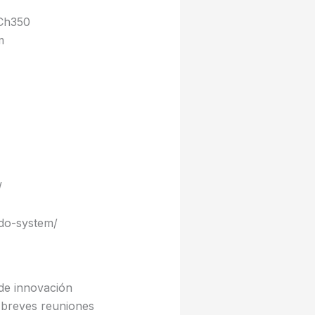
uCh350
m
/
do-system/
 de innovación
a breves reuniones