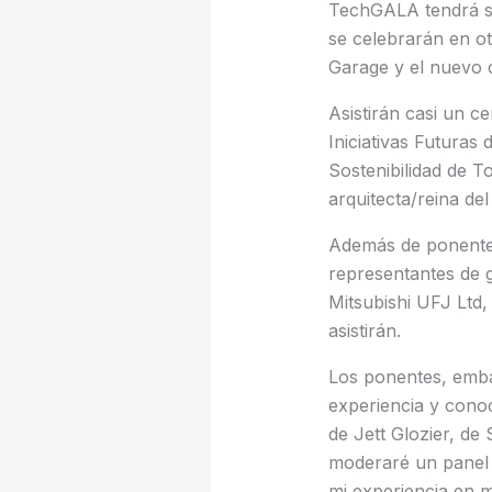
TechGALA tendrá su
se celebrarán en o
Garage y el nuevo
Asistirán casi un ce
Iniciativas Futuras 
Sostenibilidad de T
arquitecta/reina del
Además de ponentes
representantes de 
Mitsubishi UFJ Ltd
asistirán.
Los ponentes, emba
experiencia y conoc
de Jett Glozier, d
moderaré un panel t
mi experiencia en 