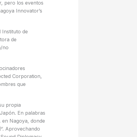
, pero los eventos
Nagoya Innovator’s
 Instituto de
ctora de
a/no
ocinadores
ected Corporation,
nombres que
su propia
 Japón. En palabras
A en Nagoya, donde
s?’. Aprovechando
n Sound Diplomacy,