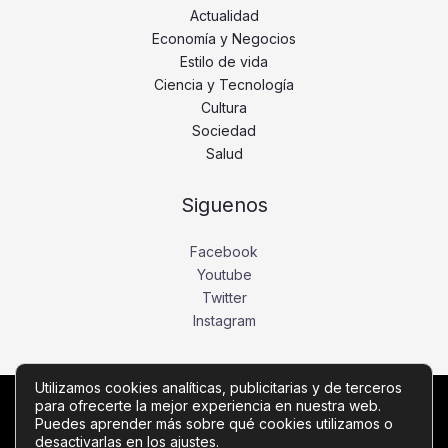
Actualidad
Economía y Negocios
Estilo de vida
Ciencia y Tecnología
Cultura
Sociedad
Salud
Siguenos
Facebook
Youtube
Twitter
Instagram
Utilizamos cookies analíticas, publicitarias y de terceros
para ofrecerte la mejor experiencia en nuestra web.
Copyright © Todos los derechos reservados -
Puedes aprender más sobre qué cookies utilizamos o
desactivarlas en los
ajustes
.
noticiasdebogota.com