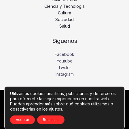
Ciencia y Tecnología
Cultura
Sociedad
Salud
Siguenos
Facebook
Youtube
Twitter
Instagram
Utilizamos cookies analíticas, publicitarias y de terceros
para ofrecerte la mejor experiencia en nuestra web.
Copyright © Todos los derechos reservados -
Puedes aprender más sobre qué cookies utilizamos o
desactivarlas en los
ajustes
.
noticiasdebogota.com
Política de privacidad
-
Política de cookies
-
Contacto
Aceptar
Rechazar