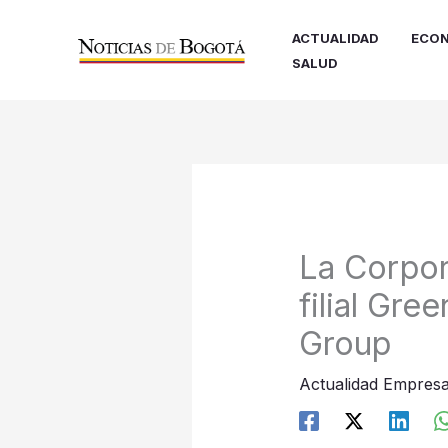
Ir
al
ACTUALIDAD
ECON
contenido
SALUD
La Corpo
filial Gr
Group
Actualidad Empresa