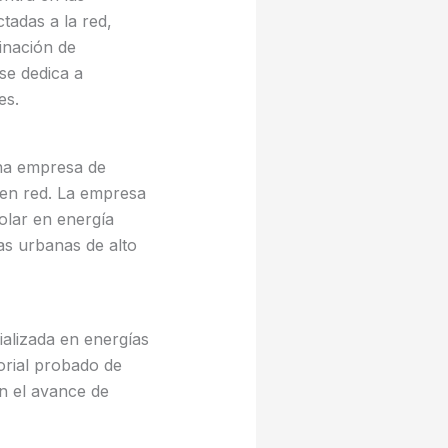
tadas a la red,
inación de
se dedica a
es.
na empresa de
n en red. La empresa
olar en energía
as urbanas de alto
alizada en energías
orial probado de
n el avance de