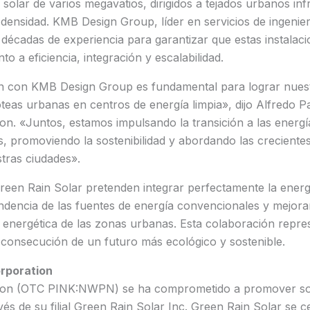
solar de varios megavatios, dirigidos a tejados urbanos infr
 densidad. KMB Design Group, líder en servicios de ingenier
 décadas de experiencia para garantizar que estas instalaci
o a eficiencia, integración y escalabilidad.
n con KMB Design Group es fundamental para lograr nuest
teas urbanas en centros de energía limpia», dijo Alfredo 
n. «Juntos, estamos impulsando la transición a las energ
s, promoviendo la sostenibilidad y abordando las crecient
tras ciudades».
een Rain Solar pretenden integrar perfectamente la energí
ndencia de las fuentes de energía convencionales y mejor
ia energética de las zonas urbanas. Esta colaboración repr
 consecución de un futuro más ecológico y sostenible.
rporation
on (OTC PINK:NWPN) se ha comprometido a promover so
vés de su filial Green Rain Solar Inc. Green Rain Solar se c