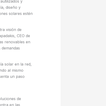
autilizados y
ía, diseño y
ones solares estén
ra visión de
Papadakis, CEO de
ías renovables en
es demandas
a solar en la red,
ando al mismo
esenta un paso
luciones de
entra en las