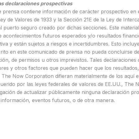
las declaraciones prospectivas
prensa contiene información de carácter prospectivo en el
ey de Valores de 1933 y la Sección 21E de la Ley de Inter
al puerto seguro creado por dichas secciones. Este materia
e acontecimientos futuros esperados y/o resultados financ
va y están sujetos a riesgos e incertidumbres. Esto incluye 
crito en este comunicado de prensa no pueda concluirse d
ación, de permisos u otros imprevistos. Tales declaraciones 
bres y otros factores que pueden hacer que los resultados,
e The Now Corporation difieran materialmente de los aquí 
querido por las leyes federales de valores de EE.UU., The
gación de actualizar públicamente ninguna declaración pr
 información, eventos futuros, o de otra manera.