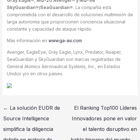
Gray Eagle®, MQ-20 Avenger® y MQ-9B
SkyGuardian®/SeaGuardian®.
La compañía está
comprometida con el desarrollo de soluciones multimisión de
larga autonomía que proporcionen conciencia situacional
constante y capacidad de ataque rápido.
Más información en
www.ga-asi.com
.
Avenger, EagleEye, Gray Eagle, Lynx, Predator, Reaper,
SeaGuardian y SkyGuardian son marcas registradas de
General Atomics Aeronautical Systems, Inc., en Estados
Unidos y/o en otros países.
←
La solución EUDR de
El Ranking Top100 Líderes
Source Intelligence
Innovadores pone en valor
simplifica la diligencia
el talento disruptivo en
debida en materia de
habla hispana del mundo
→