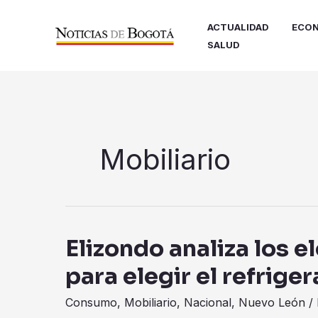
Ir
al
ACTUALIDAD
ECON
contenido
SALUD
Mobiliario
Elizondo analiza los 
Elizondo
analiza
para elegir el refrig
los
elementos
Consumo
,
Mobiliario
,
Nacional
,
Nuevo León
/ 
necesarios