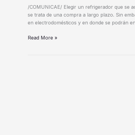
/COMUNICAE/ Elegir un refrigerador que se ad
para
se trata de una compra a largo plazo. Sin emb
elegir
en electrodomésticos y en donde se podrán e
el
refrigerador
Read More »
adecuado