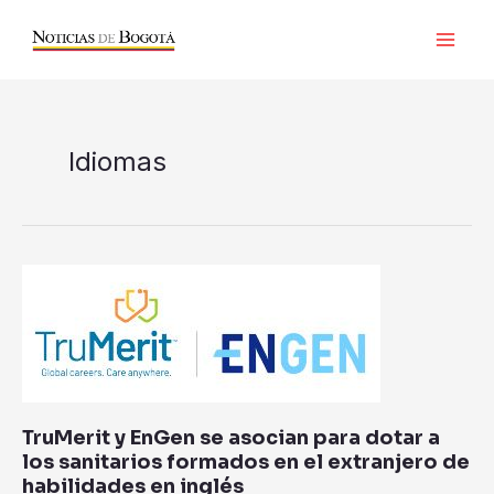
Ir
al
contenido
Idiomas
TruMerit
y
EnGen
se
asocian
para
dotar
TruMerit y EnGen se asocian para dotar a
a
los sanitarios formados en el extranjero de
los
habilidades en inglés