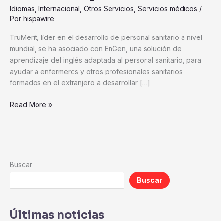
sanitarios
Idiomas
,
Internacional
,
Otros Servicios
,
Servicios médicos
/
formados
Por
hispawire
en
TruMerit, líder en el desarrollo de personal sanitario a nivel
el
mundial, se ha asociado con EnGen, una solución de
extranjero
aprendizaje del inglés adaptada al personal sanitario, para
de
ayudar a enfermeros y otros profesionales sanitarios
habilidades
formados en el extranjero a desarrollar […]
en
inglés
Read More »
Buscar
Buscar
Últimas noticias