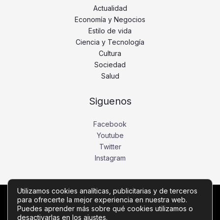
Actualidad
Economía y Negocios
Estilo de vida
Ciencia y Tecnología
Cultura
Sociedad
Salud
Siguenos
Facebook
Youtube
Twitter
Instagram
Utilizamos cookies analíticas, publicitarias y de terceros
para ofrecerte la mejor experiencia en nuestra web.
Copyright © Todos los derechos reservados -
Puedes aprender más sobre qué cookies utilizamos o
noticiasdebogota.com
desactivarlas en los
ajustes
.