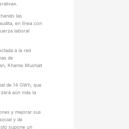
erativa».
chando las
udita, en línea con
fuerza laboral
ctada a la red
mas de
zan, Khamis Mushait
nal de 14 GWh, que
orzará aún más la
iones y mejorar sus
social y de
Esto supone un