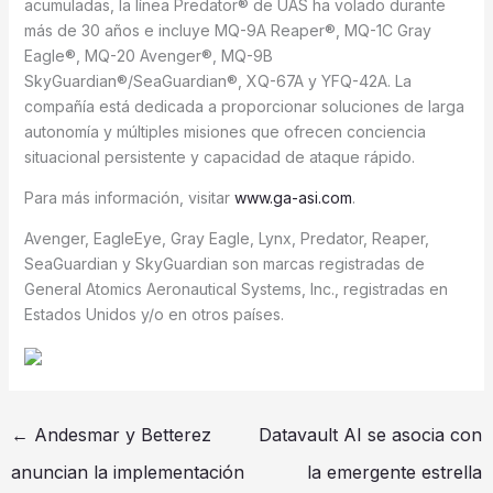
acumuladas, la línea Predator® de UAS ha volado durante
más de 30 años e incluye MQ-9A Reaper®, MQ-1C Gray
Eagle®, MQ-20 Avenger®, MQ-9B
SkyGuardian®/SeaGuardian®, XQ-67A y YFQ-42A. La
compañía está dedicada a proporcionar soluciones de larga
autonomía y múltiples misiones que ofrecen conciencia
situacional persistente y capacidad de ataque rápido.
Para más información, visitar
www.ga-asi.com
.
Avenger, EagleEye, Gray Eagle, Lynx, Predator, Reaper,
SeaGuardian y SkyGuardian son marcas registradas de
General Atomics Aeronautical Systems, Inc., registradas en
Estados Unidos y/o en otros países.
←
Andesmar y Betterez
Datavault AI se asocia con
anuncian la implementación
la emergente estrella