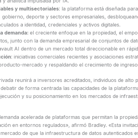
 y analítica impulsada por IA.
ables y multisectoriales
: la plataforma está diseñada par
, gobierno, deporte y sectores empresariales, desbloquea
ulados a identidad, credenciales y activos digitales.
 la demanda:
el creciente enfoque en la propiedad, el empo
atos, junto con la demanda empresarial de conjuntos de da
avault AI dentro de un mercado total direccionable en rápi
ución
: iniciativas comerciales recientes y asociaciones estr
 producto-mercado y respaldando el crecimiento de ingreso
vada reunirá a inversores acreditados, individuos de alto 
a debatir de forma centrada las capacidades de la plataform
ejecución y su posicionamiento en los mercados de infraest
emanda acelerada de plataformas que permitan la propieda
ción en entornos regulados», afirmó Bradley. «Esta invitació
 mercado de que la infraestructura de datos autenticados 