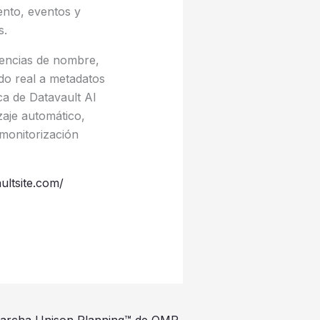
ento, eventos y
s.
cencias de nombre,
do real a metadatos
ca de Datavault AI
zaje automático,
 monitorización
aultsite.com/
archa Unison Planning™ de OMP,