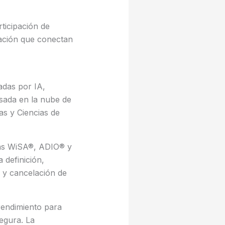
ticipación de
zación que conectan
adas por IA,
asada en la nube de
as y Ciencias de
adas WiSA®, ADIO® y
 definición,
o y cancelación de
rendimiento para
egura. La