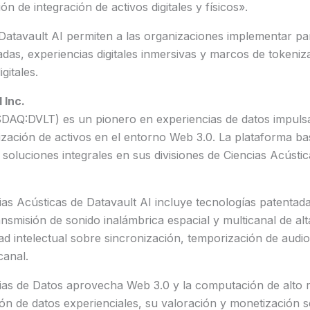
n de integración de activos digitales y físicos».
Datavault AI permiten a las organizaciones implementar par
adas, experiencias digitales inmersivas y marcos de tokeni
gitales.
 Inc.
DAQ:DVLT) es un pionero en experiencias de datos impuls
ización de activos en el entorno Web 3.0. La plataforma b
soluciones integrales en sus divisiones de Ciencias Acústic
cias Acústicas de Datavault AI incluye tecnologías patent
smisión de sonido inalámbrica espacial y multicanal de alta
d intelectual sobre sincronización, temporización de audi
canal.
cias de Datos aprovecha Web 3.0 y la computación de alto 
ión de datos experienciales, su valoración y monetización s