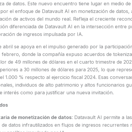
za de datos. Este nuevo encuentro tiene lugar en medio de
al por el enfoque de Datavault AI en monetización de datos, 
zación de activos del mundo real. Refleja el creciente recon
ión diferenciada de Datavault AI en la intersección entre p
ración de ingresos impulsada por IA.
abril se apoya en el impulso generado por la participació
e febrero, donde la compañía expuso acuerdos de tokenizac
lor de 49 millones de dólares en el cuarto trimestre de 20
uperiores a 30 millones de dólares para 2025, lo que repre
el 1.000 % respecto al ejercicio fiscal 2024. Esas convers
ionales, individuos de alto patrimonio y altos funcionarios 
e interés como para justificar una nueva invitación.
dos
taria de monetización de datos
: Datavault AI permite a la
 de datos infrautilizados en flujos de ingresos recurrentes