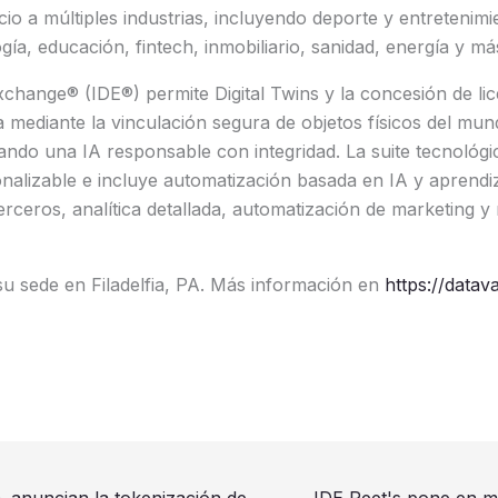
cio a múltiples industrias, incluyendo deporte y entretenimi
gía, educación, fintech, inmobiliario, sanidad, energía y má
change® (IDE®) permite Digital Twins y la concesión de li
mediante la vinculación segura de objetos físicos del mun
ndo una IA responsable con integridad. La suite tecnológi
nalizable e incluye automatización basada en IA y aprendi
erceros, analítica detallada, automatización de marketing y
su sede en Filadelfia, PA. Más información en
https://datav
 anuncian la tokenización de
JDE Peet's pone en m