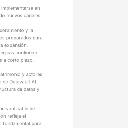
a implementarse en
ndo nuevos canales
deramiento y la
tos preparados para
da expansión.
atégicas continúan
s a corto plazo.
patrimonio y actores
a de Datavault AI,
ructura de datos y
d verificable de
n refleja el
es fundamental para