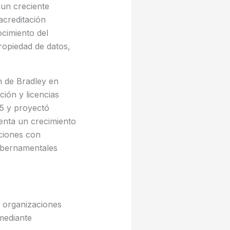
 un creciente
acreditación
ocimiento del
ropiedad de datos,
n de Bradley en
ión y licencias
25 y proyectó
senta un crecimiento
aciones con
gubernamentales
s organizaciones
 mediante