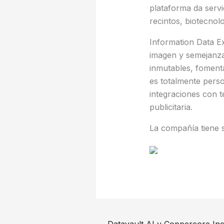
plataforma da servi
recintos, biotecnolo
Information Data Ex
imagen y semejanza 
inmutables, fomenta
es totalmente perso
integraciones con t
publicitaria.
La compañía tiene 
←
Datavault AI y Coppercore Inc.