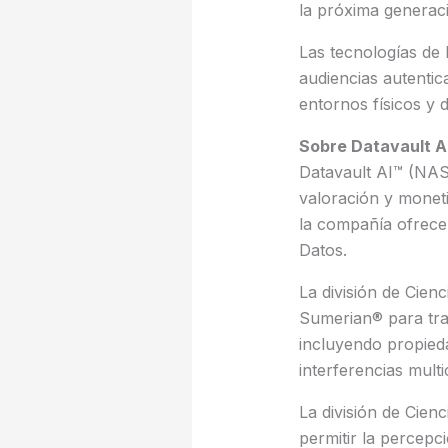
la próxima generació
Las tecnologías de 
audiencias autentic
entornos físicos y di
Sobre Datavault AI
Datavault AI™ (NAS
valoración y monet
la compañía ofrece 
Datos.
La división de Cien
Sumerian® para tran
incluyendo propieda
interferencias multi
La división de Cien
permitir la percepc