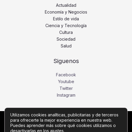
Actualidad
Economía y Negocios
Estilo de vida
Ciencia y Tecnología
Cultura
Sociedad
Salud
Siguenos
Facebook
Youtube
Twitter
Instagram
Utilizamos cookies analíticas, publicitarias y de terceros
para ofrecerte la mejor experiencia en nuestra web.
Copyright © Todos los derechos reservados -
Puedes aprender más sobre qué cookies utilizamos o
noticiasdebogota.com
desactivarlas en los
ajustes
.