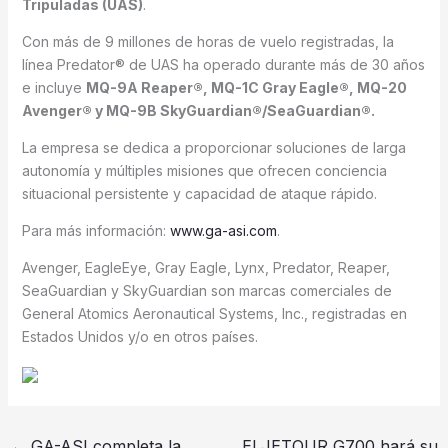
Tripuladas (UAS)
.
Con más de 9 millones de horas de vuelo registradas, la
línea Predator® de UAS ha operado durante más de 30 años
e incluye
MQ-9A Reaper®, MQ-1C Gray Eagle®, MQ-20
Avenger® y MQ-9B SkyGuardian®/SeaGuardian®.
La empresa se dedica a proporcionar soluciones de larga
autonomía y múltiples misiones que ofrecen conciencia
situacional persistente y capacidad de ataque rápido.
Para más información:
www.ga-asi.com
.
Avenger, EagleEye, Gray Eagle, Lynx, Predator, Reaper,
SeaGuardian y SkyGuardian son marcas comerciales de
General Atomics Aeronautical Systems, Inc., registradas en
Estados Unidos y/o en otros países.
←
GA-ASI completa la
El JETOUR G700 hará su