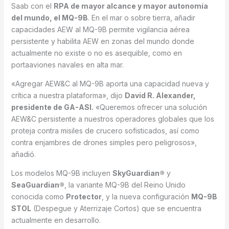
Saab con el
RPA de mayor alcance y mayor autonomía
del mundo, el MQ-9B
. En el mar o sobre tierra, añadir
capacidades AEW al MQ-9B permite vigilancia aérea
persistente y habilita AEW en zonas del mundo donde
actualmente no existe o no es asequible, como en
portaaviones navales en alta mar.
«Agregar AEW&C al MQ-9B aporta una capacidad nueva y
crítica a nuestra plataforma», dijo
David R. Alexander,
presidente de GA-ASI.
«Queremos ofrecer una solución
AEW&C persistente a nuestros operadores globales que los
proteja contra misiles de crucero sofisticados, así como
contra enjambres de drones simples pero peligrosos»,
añadió.
Los modelos MQ-9B incluyen
SkyGuardian®
y
SeaGuardian®
, la variante MQ-9B del Reino Unido
conocida como
Protector
, y la nueva configuración
MQ-9B
STOL
(Despegue y Aterrizaje Cortos) que se encuentra
actualmente en desarrollo.