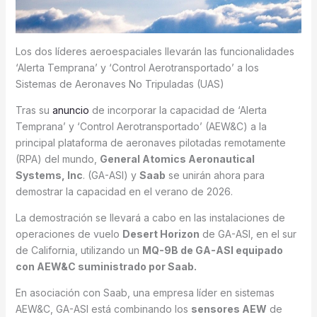
Los dos líderes aeroespaciales llevarán las funcionalidades
‘Alerta Temprana’ y ‘Control Aerotransportado’ a los
Sistemas de Aeronaves No Tripuladas (UAS)
Tras su
anuncio
de incorporar la capacidad de ‘Alerta
Temprana’ y ‘Control Aerotransportado’ (AEW&C) a la
principal plataforma de aeronaves pilotadas remotamente
(RPA) del mundo,
General Atomics Aeronautical
Systems, Inc
. (GA-ASI) y
Saab
se unirán ahora para
demostrar la capacidad en el verano de 2026.
La demostración se llevará a cabo en las instalaciones de
operaciones de vuelo
Desert Horizon
de GA-ASI, en el sur
de California, utilizando un
MQ-9B de GA-ASI equipado
con AEW&C suministrado por Saab.
En asociación con Saab, una empresa líder en sistemas
AEW&C, GA-ASI está combinando los
sensores AEW
de