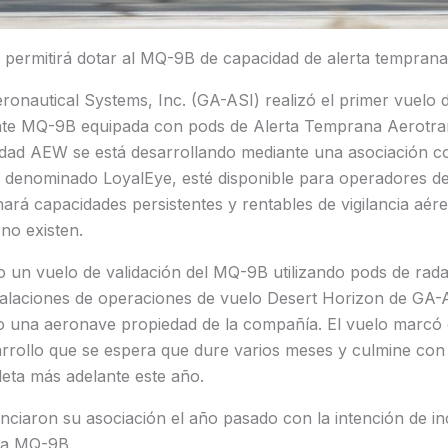
o permitirá dotar al MQ-9B de capacidad de alerta tempran
ronautical Systems, Inc. (GA-ASI) realizó el primer vuelo
nte MQ-9B equipada con pods de Alerta Temprana Aerotra
dad AEW se está desarrollando mediante una asociación c
 denominado LoyalEye, esté disponible para operadores 
nará capacidades persistentes y rentables de vigilancia aér
no existen.
o un vuelo de validación del MQ-9B utilizando pods de rad
talaciones de operaciones de vuelo Desert Horizon de GA-A
ndo una aeronave propiedad de la compañía. El vuelo marcó 
rrollo que se espera que dure varios meses y culmine co
eta más adelante este año.
ciaron su asociación el año pasado con la intención de i
ma MQ-9B.