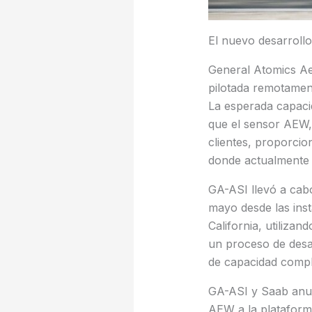
El nuevo desarroll
General Atomics Ae
pilotada remotame
La esperada capaci
que el sensor AEW,
clientes, proporcio
donde actualmente 
GA-ASI llevó a cab
mayo desde las ins
California, utiliza
un proceso de desa
de capacidad compl
GA-ASI y Saab anun
AEW a la platafor