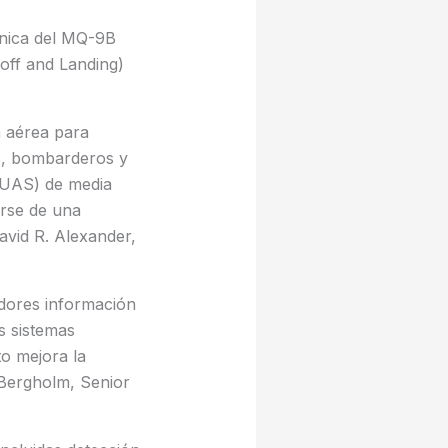
ánica del MQ-9B
off and Landing)
 aérea para
as, bombarderos y
 (UAS) de media
arse de una
avid R. Alexander,
dores información
os sistemas
to mejora la
 Bergholm, Senior