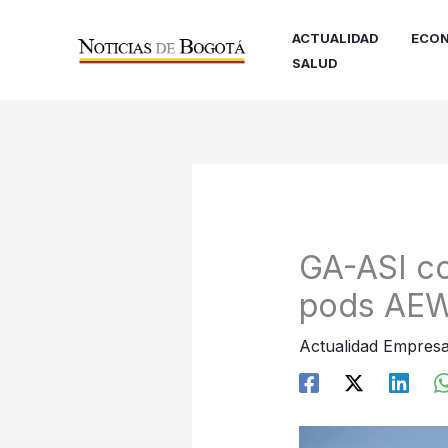
Ir
al
ACTUALIDAD
ECON
contenido
SALUD
GA-ASI co
pods AE
Actualidad Empresa