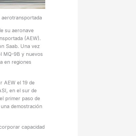
a aerotransportada
 de su aeronave
nsportada (AEW).
on Saab. Una vez
del MQ-9B y nuevos
ea en regiones
ar AEW el 19 de
SI, en el sur de
el primer paso de
n una demostración
ncorporar capacidad