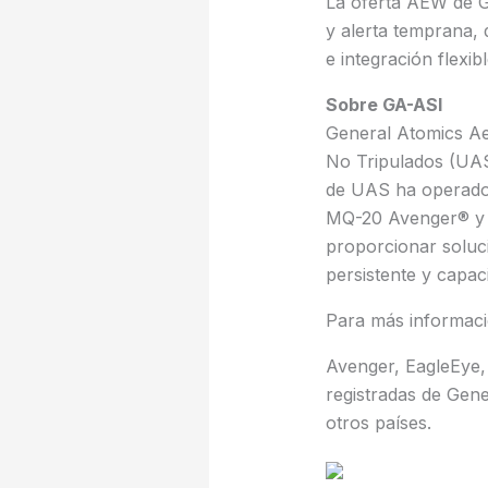
La oferta AEW de G
y alerta temprana, 
e integración flexi
Sobre GA-ASI
General Atomics Aer
No Tripulados (UAS
de UAS ha operado
MQ-20 Avenger® y 
proporcionar soluci
persistente y capac
Para más informació
Avenger, EagleEye,
registradas de Gene
otros países.