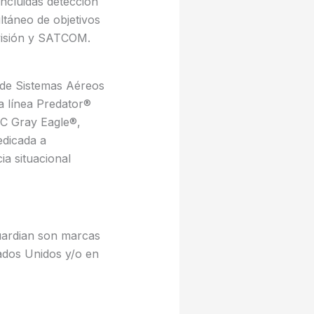
ncluidas detección
ltáneo de objetivos
e visión y SATCOM.
l de Sistemas Aéreos
a línea Predator®
C Gray Eagle®,
dicada a
a situacional
uardian son marcas
tados Unidos y/o en