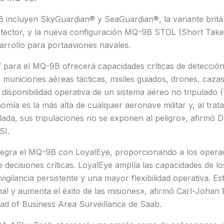
incluyen SkyGuardian® y SeaGuardian®, la variante brit
ector, y la nueva configuración MQ-9B STOL (Short Take
arrollo para portaaviones navales.
para el MQ-9B ofrecerá capacidades críticas de detección
 municiones aéreas tácticas, misiles guiados, drones, caz
disponibilidad operativa de un sistema aéreo no tripulado
nomía es la más alta de cualquier aeronave militar y, al trat
lada, sus tripulaciones no se exponen al peligro», afirmó D
SI.
ntegra el MQ-9B con LoyalEye, proporcionando a los opera
de decisiones críticas. LoyalEye amplía las capacidades de l
vigilancia persistente y una mayor flexibilidad operativa. Es
nal y aumenta el éxito de las misiones», afirmó Carl-Johan
ead of Business Area Surveillance de Saab.