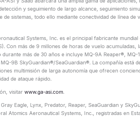
A-ASI y Saab abarcará una amplia gama de aplicaciones, i
detección y seguimiento de largo alcance, seguimiento simu
ble de sistemas, todo ello mediante conectividad de línea d
onautical Systems, Inc. es el principal fabricante mundia
). Con más de 9 millones de horas de vuelo acumuladas, l
 durante más de 30 años e incluye MQ-9A Reaper®, MQ-1
MQ-9B SkyGuardian®/SeaGuardian®. La compañía está de
ones multimisión de larga autonomía que ofrecen concienci
idad de ataque rápido.
n, visitar
www.ga-asi.com
.
 Gray Eagle, Lynx, Predator, Reaper, SeaGuardian y SkyG
ral Atomics Aeronautical Systems, Inc., registradas en Es