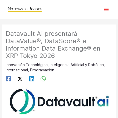
Ir
al
contenido
Datavault AI presentará
DataValue®, DataScore® e
Information Data Exchange® en
XRP Tokyo 2026
Innovación Tecnológica
,
Inteligencia Artificial y Robótica
,
Internacional
,
Programación