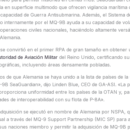
 en superficie multimodo que ofrecen vigilancia marítima 
r capacidad de Guerra Antisubmarina. Además, el Sistema d
do internamente por el MQ-9B ayuda a su capacidad de vol
peraciones civiles nacionales, haciéndolo altamente versát
Alemania.
se convirtió en el primer RPA de gran tamaño en obtener
utoridad de Aviación Militar
del Reino Unido, certificando s
eográficas, incluyendo áreas densamente pobladas.
s de que Alemania se haya unido a la lista de países de 
-9B SeaGuardian», dijo Linden Blue, CEO de GA-ASI. «La pr
oporciona uniformidad entre los países de la OTAN y, pa
des de interoperabilidad con su flota de P-8A».
adquisición se ejecutó en nombre de Alemania por NSPA, q
al a través del MQ-9 Support Partnership (MIC SP) para 
sus naciones miembro y permitir la adquisición de MQ-9B p