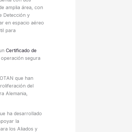
de amplia área, con
e Detección y
ar en espacio aéreo
il para
 un
Certificado de
u operación segura
la OTAN que han
oliferación del
ra Alemania,
ue ha desarrollado
apoyar la
ara los Aliados y