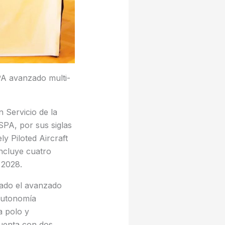
PA avanzado multi-
 Servicio de la
PA, por sus siglas
 Piloted Aircraft
ncluye cuatro
 2028.
nado el avanzado
autonomía
a polo y
cuenta con dos