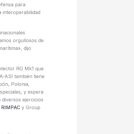
efensa para
 interoperabilidad
inacionales
stamos orgullosos de
arítima», dijo
otector RG Mk1 que
A-ASI también tiene
pón, Polonia,
peciales, y espera
diversos ejercicios
RIMPAC
y Group