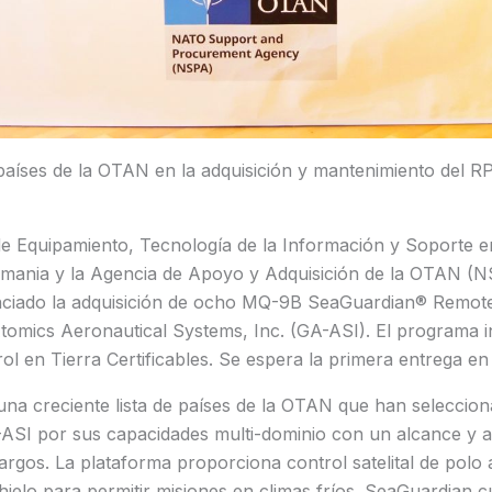
aíses de la OTAN en la adquisición y mantenimiento del R
de Equipamiento, Tecnología de la Información y Soporte en
ania y la Agencia de Apoyo y Adquisición de la OTAN (NS
nciado la adquisición de ocho MQ-9B SeaGuardian® Remotely
tomics Aeronautical Systems, Inc. (GA-ASI). El programa i
ol en Tierra Certificables. Se espera la primera entrega en
una creciente lista de países de la OTAN que han seleccio
SI por sus capacidades multi-dominio con un alcance y 
rgos. La plataforma proporciona control satelital de polo 
ielo para permitir misiones en climas fríos. SeaGuardian 