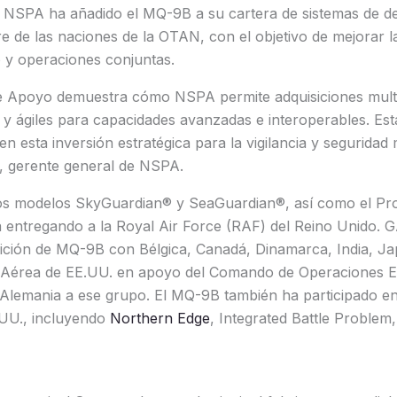
 NSPA ha añadido el MQ-9B a su cartera de sistemas de d
 de las naciones de la OTAN, con el objetivo de mejorar la
 y operaciones conjuntas.
e Apoyo demuestra cómo NSPA permite adquisiciones mult
as y ágiles para capacidades avanzadas e interoperables. E
 esta inversión estratégica para la vigilancia y seguridad m
 gerente general de NSPA.
os modelos SkyGuardian® y SeaGuardian®, así como el Pr
 entregando a la Royal Air Force (RAF) del Reino Unido. G
sición de MQ-9B con Bélgica, Canadá, Dinamarca, India, Ja
 Aérea de EE.UU. en apoyo del Comando de Operaciones Es
 Alemania a ese grupo. El MQ-9B también ha participado en 
.UU., incluyendo
Northern Edge
, Integrated Battle Problem,