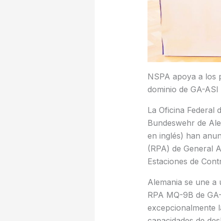
NSPA apoya a los p
dominio de GA-ASI
La Oficina Federal 
Bundeswehr de Alem
en inglés) han anu
(RPA) de General A
Estaciones de Contr
Alemania se une a 
RPA MQ-9B de GA-A
excepcionalmente la
capacidades de desh