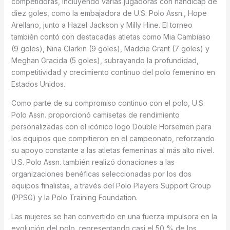
competidoras, incluyendo varias jugadoras con hándicap de
diez goles, como la embajadora de U.S. Polo Assn., Hope
Arellano, junto a Hazel Jackson y Milly Hine. El torneo
también contó con destacadas atletas como Mia Cambiaso
(9 goles), Nina Clarkin (9 goles), Maddie Grant (7 goles) y
Meghan Gracida (5 goles), subrayando la profundidad,
competitividad y crecimiento continuo del polo femenino en
Estados Unidos.
Como parte de su compromiso continuo con el polo, U.S.
Polo Assn. proporcionó camisetas de rendimiento
personalizadas con el icónico logo Double Horsemen para
los equipos que compitieron en el campeonato, reforzando
su apoyo constante a las atletas femeninas al más alto nivel.
U.S. Polo Assn. también realizó donaciones a las
organizaciones benéficas seleccionadas por los dos
equipos finalistas, a través del Polo Players Support Group
(PPSG) y la Polo Training Foundation.
Las mujeres se han convertido en una fuerza impulsora en la
evolución del polo, representando casi el 50 % de los