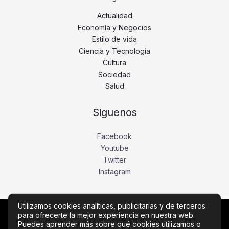
Actualidad
Economía y Negocios
Estilo de vida
Ciencia y Tecnología
Cultura
Sociedad
Salud
Siguenos
Facebook
Youtube
Twitter
Instagram
Utilizamos cookies analíticas, publicitarias y de terceros
para ofrecerte la mejor experiencia en nuestra web.
Copyright © Todos los derechos reservados -
Puedes aprender más sobre qué cookies utilizamos o