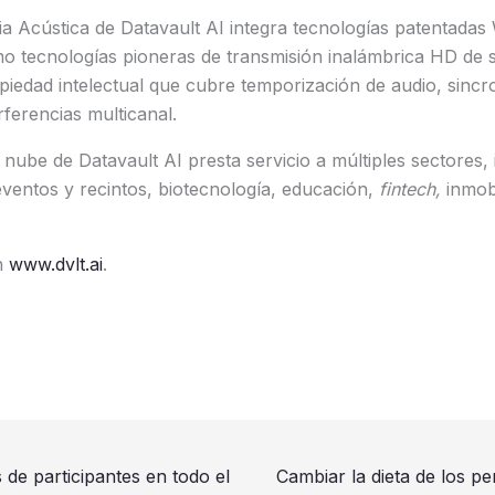
cia Acústica de Datavault AI integra tecnologías patentad
o tecnologías pioneras de transmisión inalámbrica HD de s
piedad intelectual que cubre temporización de audio, sincr
rferencias multicanal.
 nube de Datavault AI presta servicio a múltiples sectores,
eventos y recintos, biotecnología, educación,
fintech,
inmobi
n
www.dvlt.ai
.
de participantes en todo el
Cambiar la dieta de los p