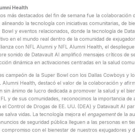
lumni Health
s más destacados del fin de semana fue la colaboración d
alineando la tecnología con iniciativas comunitarias, de bi
r Bowl y eventos relacionados, donde la tecnología de Dat
ativo en el mundo real dentro de la comunidad de exjugador
lianza con NFL Alumni y NFL Alumni Health, el despliegue 
e sonido de Datavault AI amplificó mensajes críticos de s
ción dinámica en activaciones centradas en la salud comun
eces campeón de la Super Bowl con los Dallas Cowboys y l
 Alumni Health, destacó el valor de la colaboración y afir
sin ánimo de lucro dedicada a promover la salud y el bien
NFL y de sus comunidades, reconocimos la importancia de 
 el Control de Drogas de EE. UU. (DEA) y Datavault AI para
ue salva vidas. La tecnología mejora el
engagement
de la au
anuncios de seguridad pública lleguen a las personas en ti
 compromiso con el bienestar de nuestros exjugadores y 