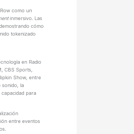
io Row como un
ent
inmersivo. Las
, demostrando cómo
tenido tokenizado
ecnología en Radio
M, CBS Sports,
Ripkin Show, entre
 sonido, la
u capacidad para
lización
ción entre eventos
os.