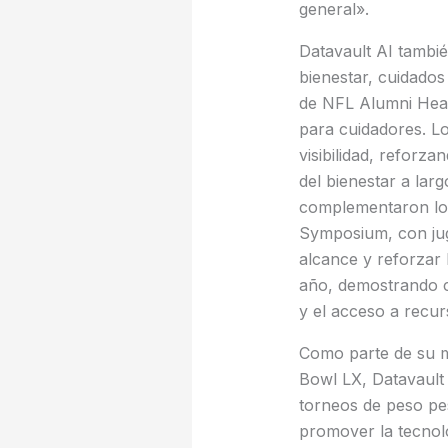
general».
Datavault AI tambié
bienestar, cuidado
de NFL Alumni Heal
para cuidadores. Lo
visibilidad, reforza
del bienestar a lar
complementaron lo
Symposium, con jug
alcance y reforzar
año, demostrando c
y el acceso a recur
Como parte de su ma
Bowl LX, Datavault
torneos de peso pe
promover la tecnolo