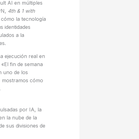
lt AI en múltiples
SPN,
4th & 1 with
 cómo la tecnología
s identidades
ulados a la
es.
a ejecución real en
 «El fin de semana
n uno de los
que mostramos cómo
.
ulsadas por IA, la
en la nube de la
e sus divisiones de