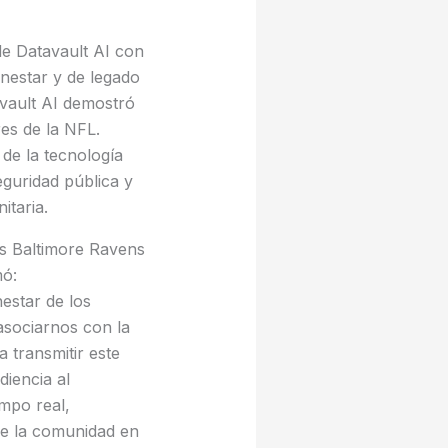
e Datavault AI con
enestar y de legado
avault AI demostró
es de la NFL.
de la tecnología
eguridad pública y
itaria.
os Baltimore Ravens
mó:
estar de los
asociarnos con la
 transmitir este
diencia al
empo real,
de la comunidad en