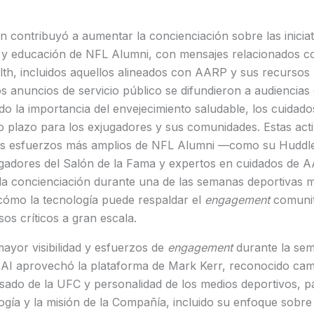
n contribuyó a aumentar la concienciación sobre las iniciat
s y educación de NFL Alumni, con mensajes relacionados c
th, incluidos aquellos alineados con AARP y sus recursos 
s anuncios de servicio público se difundieron a audiencias
ndo la importancia del envejecimiento saludable, los cuidados
go plazo para los exjugadores y sus comunidades. Estas act
s esfuerzos más amplios de NFL Alumni —como su Huddle
adores del Salón de la Fama y expertos en cuidados de A
 la concienciación durante una de las semanas deportivas 
ómo la tecnología puede respaldar el
engagement
comunit
sos críticos a gran escala.
yor visibilidad y esfuerzos de
engagement
durante la sem
 AI aprovechó la plataforma de Mark Kerr, reconocido cam
sado de la UFC y personalidad de los medios deportivos, p
gía y la misión de la Compañía, incluido su enfoque sobre l