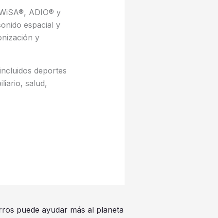
as WiSA®, ADIO® y
onido espacial y
onización y
 incluidos deportes
liario, salud,
erros puede ayudar más al planeta