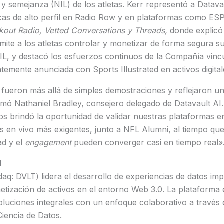
 semejanza (NIL) de los atletas. Kerr representó a Datavau
icas de alto perfil en Radio Row y en plataformas como E
kout Radio
,
Vetted Conversations
y Threads,
donde explicó
mite a los atletas controlar y monetizar de forma segura su
 NIL, y destacó los esfuerzos continuos de la Compañía vinc
temente anunciada con Sports Illustrated en activos digital
 fueron más allá de simples demostraciones y reflejaron un
rmó Nathaniel Bradley, consejero delegado de Datavault AI.
s brindó la oportunidad de validar nuestras plataformas e
s en vivo más exigentes, junto a NFL Alumni, al tiempo 
ad y el
engagement
pueden converger casi en tiempo real»
I
aq: DVLT) lidera el desarrollo de experiencias de datos imp
etización de activos en el entorno Web 3.0. La plataforma 
uciones integrales con un enfoque colaborativo a través d
Ciencia de Datos.