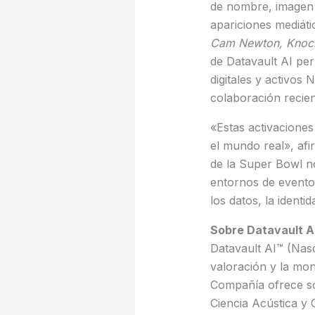
de nombre, imagen y
apariciones mediát
Cam Newton
,
Knoc
de Datavault AI per
digitales y activos
colaboración recien
«Estas activaciones
el mundo real», afi
de la Super Bowl no
entornos de evento
los datos, la identid
Sobre Datavault A
Datavault AI™ (Nasd
valoración y la mon
Compañía ofrece sol
Ciencia Acústica y 