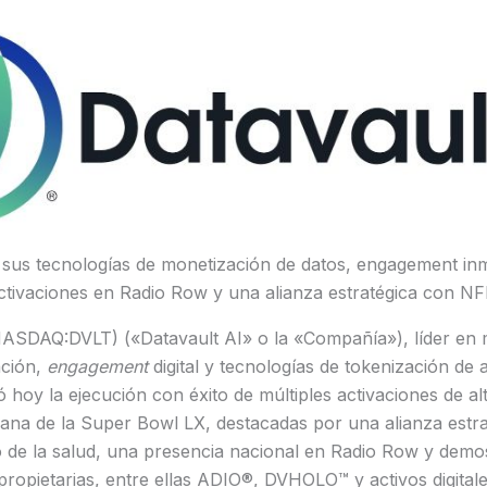
 sus tecnologías de monetización de datos, engagement inm
activaciones en Radio Row y una alianza estratégica con N
(NASDAQ:DVLT) («Datavault AI» o la «Compañía»), líder en 
ación,
engagement
digital y tecnologías de tokenización de
hoy la ejecución con éxito de múltiples activaciones de alta 
mana de la Super Bowl LX, destacadas por una alianza estr
o de la salud, una presencia nacional en Radio Row y demo
propietarias, entre ellas ADIO®, DVHOLO™ y activos digital