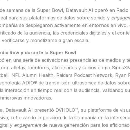
n de semana de la Super Bowl, Datavault AI operó en Rad
eal para sus plataformas de datos sobre sonido y
engagem
Compañía se desplegaron activamente en entornos en vivo
nticado de la audiencia, las credenciales digitales y el con
verificarse y monetizarse a gran escala.
adio Row y durante la Super Bowl
ipó en una serie de activaciones presenciales de medios y t
con atletas, locutores, aficionados y socios como SiriusX
tball, NFL Alumni Health, Raiders Podcast Network, Ryan 
tecnología ADIO® de transmisión ultrasónica de datos sobre
a interacción en tiempo real con la audiencia, validando s
inmersivas innovadoras.
a, Datavault AI presentó DVHOLO™, su plataforma de visua
siva, reforzando la posición de la Compañía en la intersec
gital y
engagement
de nueva generación para los aficionad