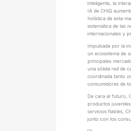
inteligente, la inte
IA de CHiQ aumentan 
holística de esta m
sistemática de las 
internacionales y pr
Impulsada por la in
un ecosistema de
s
principales mercado
una sólida red de c
coordinada tanto
on
consumidores de t
De cara al futuro,
productos juveniles 
servicios fiables, C
junto con los cons