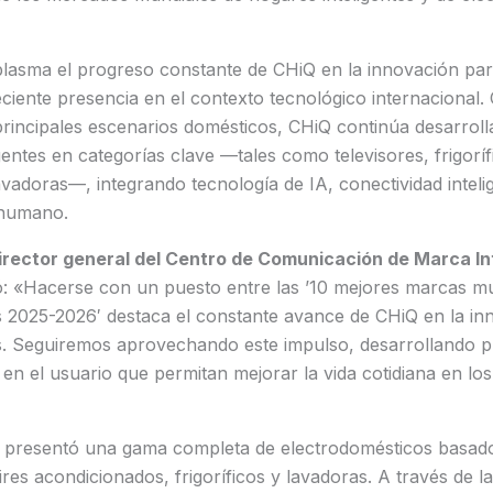
plasma el progreso constante de CHiQ en la innovación pa
reciente presencia en el contexto tecnológico internacional
principales escenarios domésticos, CHiQ continúa desarrol
gentes en categorías clave —tales como televisores, frigoríf
vadoras—, integrando tecnología de IA, conectividad inteli
 humano.
irector general del Centro de Comunicación de Marca In
ó: «Hacerse con un puesto entre las ’10 mejores marcas m
s 2025-2026′ destaca el constante avance de CHiQ en la in
es. Seguiremos aprovechando este impulso, desarrollando 
 en el usuario que permitan mejorar la vida cotidiana en lo
presentó una gama completa de electrodomésticos basados
ires acondicionados, frigoríficos y lavadoras. A través de l