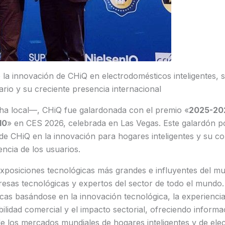
la innovación de CHiQ en electrodomésticos inteligentes, 
ario y su creciente presencia internacional
ha local—, CHiQ fue galardonada con el premio «
2025-202
10
» en CES 2026, celebrada en Las Vegas. Este galardón po
de CHiQ en la innovación para hogares inteligentes y su c
encia de los usuarios.
exposiciones tecnológicas más grandes e influyentes del 
resas tecnológicas y expertos del sector de todo el mundo.
as basándose en la innovación tecnológica, la experiencia
bilidad comercial y el impacto sectorial, ofreciendo informa
e los mercados mundiales de hogares inteligentes y de ele