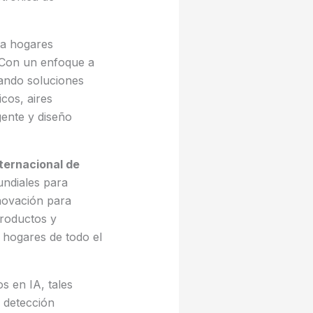
ra hogares
. Con un enfoque a
lando soluciones
icos, aires
gente y diseño
ternacional de
undiales para
novación para
productos y
s hogares de todo el
 en IA, tales
a detección