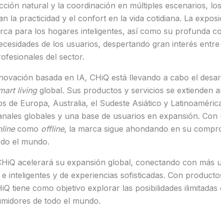
racción natural y la coordinación en múltiples escenarios, l
la practicidad y el confort en la vida cotidiana. La exposici
arca para los hogares inteligentes, así como su profunda 
necesidades de los usuarios, despertando gran interés entre 
ofesionales del sector.
novación basada en IA, CHiQ está llevando a cabo el desar
mart living
global. Sus productos y servicios se extienden a
s de Europa, Australia, el Sudeste Asiático y Latinoaméric
anales globales y una base de usuarios en expansión. Con 
line
como
offline
, la marca sigue ahondando en su compr
odo el mundo.
 CHiQ acelerará su expansión global, conectando con más u
e inteligentes y de experiencias sofisticadas. Con productos
HiQ tiene como objetivo explorar las posibilidades ilimitadas
umidores de todo el mundo.