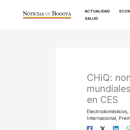
Ir
al
ACTUALIDAD
ECON
contenido
SALUD
CHiQ: nom
mundiales
en CES
Electrodomésticos
,
Internacional
,
Prem