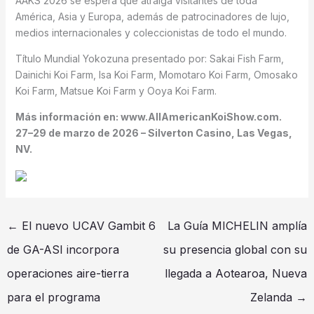
AAKS 2026 se espera que atraiga visitantes de toda
América, Asia y Europa, además de patrocinadores de lujo,
medios internacionales y coleccionistas de todo el mundo.
Título Mundial Yokozuna presentado por: Sakai Fish Farm,
Dainichi Koi Farm, Isa Koi Farm, Momotaro Koi Farm, Omosako
Koi Farm, Matsue Koi Farm y Ooya Koi Farm.
Más información en: www.AllAmericanKoiShow.com.
27–29 de marzo de 2026 – Silverton Casino, Las Vegas,
NV.
←
El nuevo UCAV Gambit 6
La Guía MICHELIN amplía
de GA-ASI incorpora
su presencia global con su
operaciones aire-tierra
llegada a Aotearoa, Nueva
para el programa
Zelanda
→